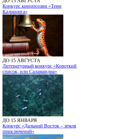
ДО 15 АВГУСТА
Конкурс кинопоэзии «Тени
Кадриорга»
ДО 15 АВГУСТА
Литературный конкурс «Короткий
список, или Саламандра»
ДО 15 ЯНВАРЯ
Конкурс «Дальний Восток – земля
приключений»