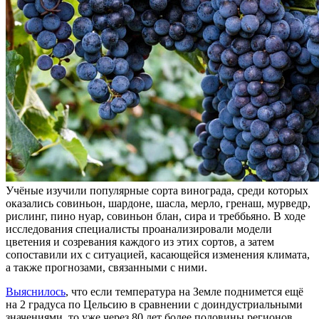
Учёные изучили популярные сорта винограда, среди которых
оказались совиньон, шардоне, шасла, мерло, гренаш, мурведр,
рислинг, пино нуар, совиньон блан, сира и треббьяно. В ходе
исследования специалисты проанализировали модели
цветения и созревания каждого из этих сортов, а затем
сопоставили их с ситуацией, касающейся изменения климата,
а также прогнозами, связанными с ними.
Выяснилось
, что если температура на Земле поднимется ещё
на 2 градуса по Цельсию в сравнении с доиндустриальными
значениями, то уже через 80 лет более половины регионов,