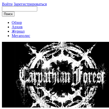
Войти
Зарегистрироваться
Обзор
Архив
Журнал
Мегаполис