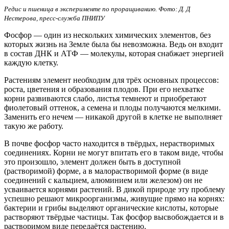
Редис и пшеница в эксперименте по проращиванию. Фото: Д. Д
Нестерова, пресс-служба ПНИПУ
Фосфор — один из нескольких химических элементов, без
которых жизнь на Земле была бы невозможна. Ведь он входит
в состав ДНК и АТФ — молекулы, которая снабжает энергией
каждую клетку.
Растениям элемент необходим для трёх основных процессов:
роста, цветения и образования плодов. При его нехватке
корни развиваются слабо, листья темнеют и приобретают
фиолетовый оттенок, а семена и плоды получаются мелкими.
Заменить его нечем — никакой другой в клетке не выполняет
такую же работу.
В почве фосфор часто находится в твёрдых, нерастворимых
соединениях. Корни не могут впитать его в таком виде, чтобы
это произошло, элемент должен быть в доступной
(растворимой) форме, а в малорастворимой форме (в виде
соединений с кальцием, алюминием или железом) он не
усваивается корнями растений. В дикой природе эту проблему
успешно решают микроорганизмы, живущие прямо на корнях:
бактерии и грибы выделяют органические кислоты, которые
растворяют твёрдые частицы. Так фосфор высвобождается и в
растворимом виде передаётся растению.