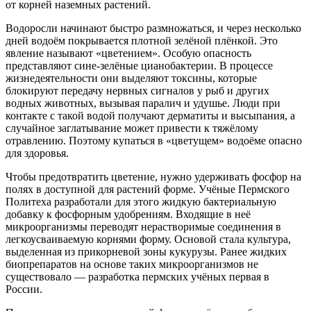
от корней наземных растений.
Водоросли начинают быстро размножаться, и через несколько
дней водоём покрывается плотной зелёной плёнкой. Это
явление называют «цветением». Особую опасность
представляют сине-зелёные цианобактерии. В процессе
жизнедеятельности они выделяют токсины, которые
блокируют передачу нервных сигналов у рыб и других
водных животных, вызывая паралич и удушье. Люди при
контакте с такой водой получают дерматиты и высыпания, а
случайное заглатывание может привести к тяжёлому
отравлению. Поэтому купаться в «цветущем» водоёме опасно
для здоровья.
Чтобы предотвратить цветение, нужно удерживать фосфор на
полях в доступной для растений форме. Учёные Пермского
Политеха разработали для этого жидкую бактериальную
добавку к фосфорным удобрениям. Входящие в неё
микроорганизмы переводят нерастворимые соединения в
легкоусваиваемую корнями форму. Основой стала культура,
выделенная из прикорневой зоны кукурузы. Ранее жидких
биопрепаратов на основе таких микроорганизмов не
существовало — разработка пермских учёных первая в
России.