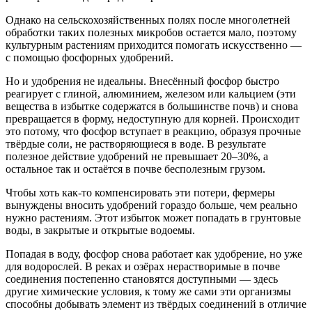
Однако на сельскохозяйственных полях после многолетней
обработки таких полезных микробов остается мало, поэтому
культурным растениям приходится помогать искусственно —
с помощью фосфорных удобрений.
Но и удобрения не идеальны. Внесённый фосфор быстро
реагирует с глиной, алюминием, железом или кальцием (эти
вещества в избытке содержатся в большинстве почв) и снова
превращается в форму, недоступную для корней. Происходит
это потому, что фосфор вступает в реакцию, образуя прочные
твёрдые соли, не растворяющиеся в воде. В результате
полезное действие удобрений не превышает 20–30%, а
остальное так и остаётся в почве бесполезным грузом.
Чтобы хоть как-то компенсировать эти потери, фермеры
вынуждены вносить удобрений гораздо больше, чем реально
нужно растениям. Этот избыток может попадать в грунтовые
воды, в закрытые и открытые водоемы.
Попадая в воду, фосфор снова работает как удобрение, но уже
для водорослей. В реках и озёрах нерастворимые в почве
соединения постепенно становятся доступными — здесь
другие химические условия, к тому же сами эти организмы
способны добывать элемент из твёрдых соединений в отличие