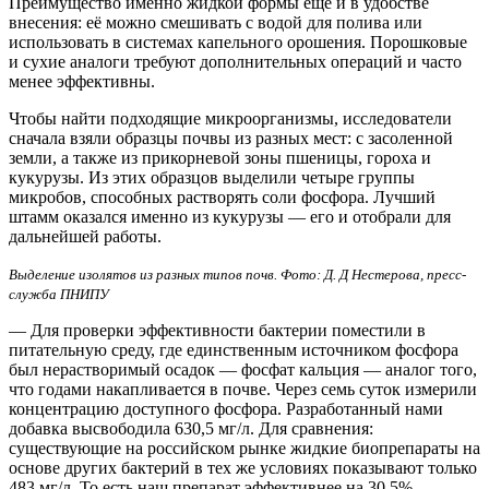
Преимущество именно жидкой формы ещё и в удобстве
внесения: её можно смешивать с водой для полива или
использовать в системах капельного орошения. Порошковые
и сухие аналоги требуют дополнительных операций и часто
менее эффективны.
Чтобы найти подходящие микроорганизмы, исследователи
сначала взяли образцы почвы из разных мест: с засоленной
земли, а также из прикорневой зоны пшеницы, гороха и
кукурузы. Из этих образцов выделили четыре группы
микробов, способных растворять соли фосфора. Лучший
штамм оказался именно из кукурузы — его и отобрали для
дальнейшей работы.
Выделение изолятов из разных типов почв. Фото: Д. Д Нестерова, пресс-
служба ПНИПУ
— Для проверки эффективности бактерии поместили в
питательную среду, где единственным источником фосфора
был нерастворимый осадок — фосфат кальция — аналог того,
что годами накапливается в почве. Через семь суток измерили
концентрацию доступного фосфора. Разработанный нами
добавка высвободила 630,5 мг/л. Для сравнения:
существующие на российском рынке жидкие биопрепараты на
основе других бактерий в тех же условиях показывают только
483 мг/л. То есть наш препарат эффективнее на 30,5%, —