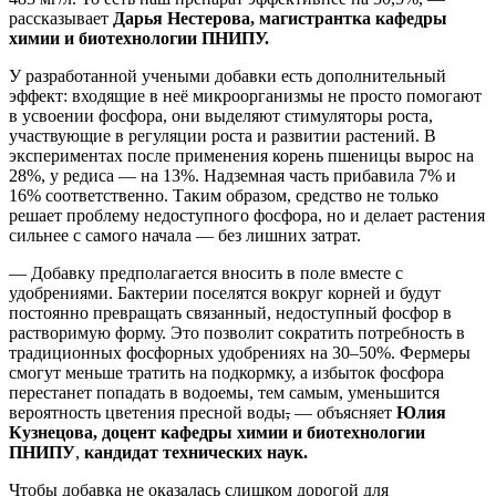
рассказывает
Дарья Нестерова, магистрантка кафедры
химии и биотехнологии ПНИПУ.
У разработанной учеными добавки есть дополнительный
эффект: входящие в неё микроорганизмы не просто помогают
в усвоении фосфора, они выделяют стимуляторы роста,
участвующие в регуляции роста и развитии растений. В
экспериментах после применения корень пшеницы вырос на
28%, у редиса — на 13%. Надземная часть прибавила 7% и
16% соответственно. Таким образом, средство не только
решает проблему недоступного фосфора, но и делает растения
сильнее с самого начала — без лишних затрат.
— Добавку предполагается вносить в поле вместе с
удобрениями. Бактерии поселятся вокруг корней и будут
постоянно превращать связанный, недоступный фосфор в
растворимую форму. Это позволит сократить потребность в
традиционных фосфорных удобрениях на 30–50%. Фермеры
смогут меньше тратить на подкормку, а избыток фосфора
перестанет попадать в водоемы, тем самым, уменьшится
вероятность цветения пресной воды
,
— объясняет
Юлия
Кузнецова, доцент кафедры химии и биотехнологии
ПНИПУ
,
кандидат технических наук.
Чтобы добавка не оказалась слишком дорогой для