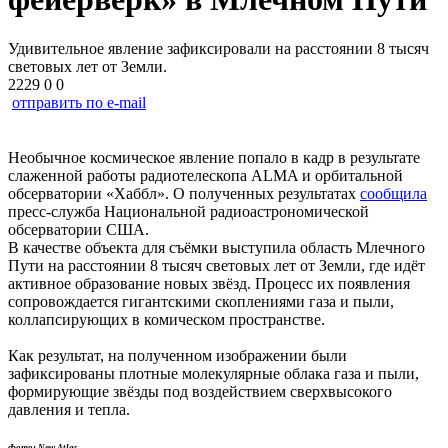
Удивительное явление зафиксировали на расстоянии 8 тысяч
световых лет от Земли.
2229
0
0
отправить по e-mail
Необычное космическое явление попало в кадр в результате
слаженной работы радиотелескопа ALMA и орбитальной
обсерватории «Хаббл». О полученных результатах
сообщила
пресс-служба Национальной радиоастрономической
обсерватории США.
В качестве объекта для съёмки выступила область Млечного
Пути на расстоянии 8 тысяч световых лет от Земли, где идёт
активное образование новых звёзд. Процесс их появления
сопровождается гигантскими скоплениями газа и пыли,
коллапсирующих в комическом пространстве.
Как результат, на полученном изображении были
зафиксированы плотные молекулярные облака газа и пыли,
формирующие звёзды под воздействием сверхвысокого
давления и тепла.
Фото: New Atlas