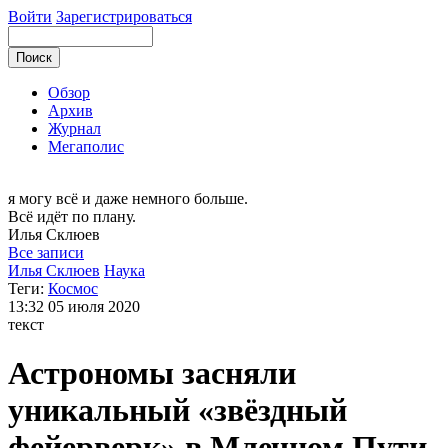
Войти
Зарегистрироваться
Обзор
Архив
Журнал
Мегаполис
я могу
всё и даже немного больше.
Всё идёт по плану.
Илья
Склюев
Все записи
Илья Склюев
Наука
Теги:
Космос
13:32
05 июля 2020
текст
Астрономы засняли
уникальный «звёздный
фейерверк» в Млечном Пути