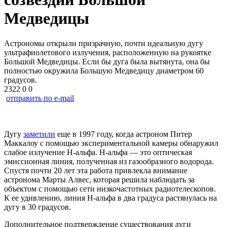
Медведицы
Астрономы открыли призрачную, почти идеальную дугу
ультрафиолетового излучения, расположенную на рукоятке
Большой Медведицы. Если бы дуга была вытянута, она бы
полностью окружила Большую Медведицу диаметром 60
градусов.
2322
0
0
отправить по e-mail
Дугу
заметили
еще в 1997 году, когда астроном Питер
Маккалоу с помощью экспериментальной камеры обнаружил
слабое излучение
H-альфа
.
H-альфа
— это оптическая
эмиссионная линия, полученная из газообразного водорода.
Спустя почти 20 лет эта работа привлекла внимание
астронома Марты Алвес, которая решила наблюдать за
объектом с помощью сети низкочастотных радиотелескопов.
К ее удивлению, линия
H-альфа
в два градуса растянулась на
дугу в 30 градусов.
Дополнительное подтверждение существования дуги