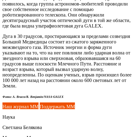
появилось, когда группа
астрономов-любителей
проводили
свое собственное исследование с помощью
роботизированного телескопа. Они обнаружили
десятиградусный участок оптической дуги в той же области,
где была видна ультрафиолетовая дуга GALEX.
Дуга в 30 градусов, простирающаяся за пределами созвездия
Большой Медведицы состоит из сжатого заряженного
межзвездного газа. Источник энергии и форма дуги
указывают на то, что на нее повлияли либо ударная волна от
звездного взрыва или сверхновая, образовавшаяся на 60
градусов выше плоскости Млечного Пути. Расстояние и
возраст взрыва, который вызвал ударную волну,
неопределенны. По оценкам ученых, взрыв произошел более
100 000 лет назад на расстоянии около 600 световых лет от
Земли.
Фото: A. Bracco/R. Benjamin/NASA-GALEX
Наш журнал ММ
Поддержать ММ
Наука
Светлана Белякова