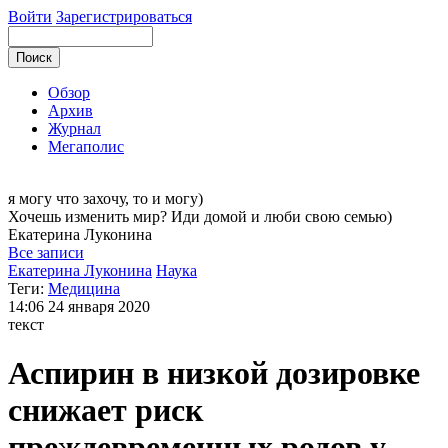
Войти
Зарегистрироваться
Обзор
Архив
Журнал
Мегаполис
я могу
что захочу, то и могу)
Хочешь изменить мир? Иди домой и люби свою семью)
Екатерина
Луконина
Все записи
Екатерина Луконина
Наука
Теги:
Медицина
14:06
24 января 2020
текст
Аспирин в низкой дозировке
снижает риск
преждевременных родов у