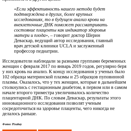
«
Если эффективность нашего метода будет
подтверждена в других, более крупных
исследованиях, то в будущем анализ крови на
внеклеточные ДНК поможет рассматривать
состояние плаценты как индикатор здоровья
матери и плода
», – говорит доктор Шерин
Деваскар, ведущий автор исследования, главный
врач детской клиники UCLA и заслуженный
профессор педиатрии.
Исследователи наблюдали за разными группами беременных
женщин с февраля 2017 по январь 2019 годов, регулярно беря
у них кровь на анализ. К концу исследования у ученых было
102 образца материнской плазмы и 25 образцов пуповинной
плазмы. Оказалось, что у тех женщин, которые в дальнейшем
столкнулись с гестационным диабетом, в первом или в самом
начале второго триместра увеличивалось количество
плацентарной ДНК. По словам Деваскар, результаты этого
инновационного исследования позволят ученым
сосредоточиться на здоровье плаценты, чего никогда не
делалось раньше.
Фото: Pixabay