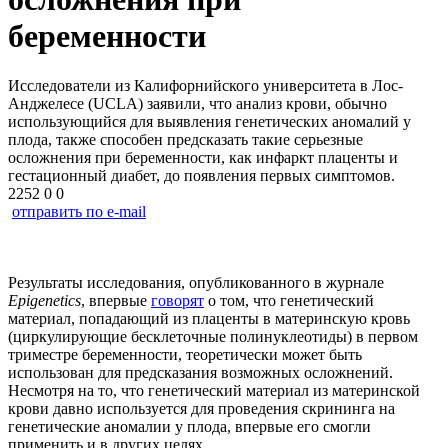
беременности
Исследователи из Калифорнийского университета в Лос-
Анджелесе (UCLA) заявили, что анализ крови, обычно
использующийся для выявления генетических аномалий у
плода, также способен предсказать такие серьезные
осложнения при беременности, как инфаркт плаценты и
гестационный диабет, до появления первых симптомов.
2252
0
0
отправить по e-mail
Результаты исследования, опубликованного в журнале
Epigenetics
, впервые
говорят
о том, что генетический
материал, попадающий из плаценты в материнскую кровь
(циркулирующие бесклеточные полинуклеотиды) в первом
триместре беременности, теоретически может быть
использован для предсказания возможных осложнений.
Несмотря на то, что генетический материал из материнской
крови давно используется для проведения скрининга на
генетические аномалии у плода, впервые его смогли
применить и в других целях.