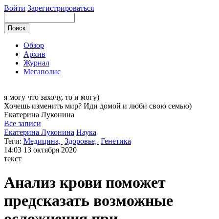
Войти
Зарегистрироваться
Обзор
Архив
Журнал
Мегаполис
я могу
что захочу, то и могу)
Хочешь изменить мир? Иди домой и люби свою семью)
Екатерина
Луконина
Все записи
Екатерина Луконина
Наука
Теги:
Медицина,
Здоровье,
Генетика
14:03
13 октября 2020
текст
Анализ крови поможет
предсказать возможные
осложнения при