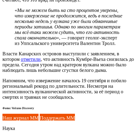
«
Мы не можем быть на сто процентов уверены,
что извержение не продолжится, ведь в последние
несколько недель у вулкана уже были обманчивые
периоды затишья. Однако по многим параметрам
мы всё-таки можем судить, что его активность
спала окончательно
», — говорит геолог-эксперт
из Уппсальского университета Валентин Тролл.
Власти Канарских островов выступили с заявлением, в
котором
отметили
, что активность Кумбре-Вьеха снизилась до
предела. Сегодня утром над кратером вулкана можно было
наблюдать лишь небольшие сгустки белого дыма.
Напомним, что извержение началось 19 сентября и побило
региональный рекорд по длительности. Несмотря на
интенсивность вулканической активности, за её период о
смертях и травмах не сообщалось.
Фото: Volcano Discovery
Наш журнал ММ
Поддержать ММ
Наука