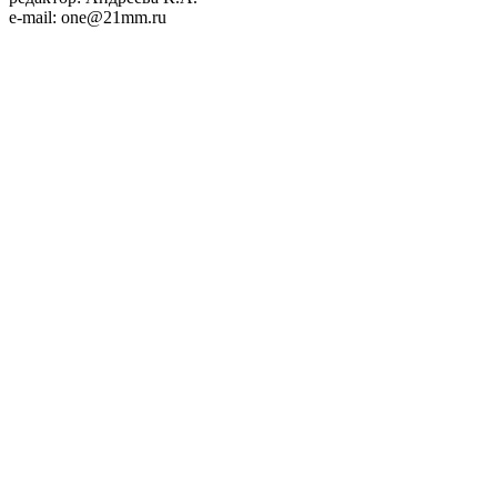
e-mail: one@21mm.ru