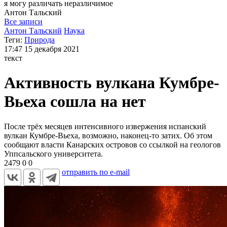
я могу
различать неразличимое
Антон
Тальский
Все записи
Антон Тальский
Наука
Теги:
Природа
17:47
15 декабря 2021
текст
Активность вулкана Кумбре-
Вьеха сошла на нет
После трёх месяцев интенсивного извержения испанский
вулкан Кумбре-Вьеха, возможно, наконец-то затих. Об этом
сообщают власти Канарских островов со ссылкой на геологов
Уппсальского университета.
2479
0
0
отправить по e-mail