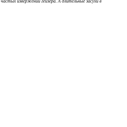
частых извержений гейзера. А длительные засухи в