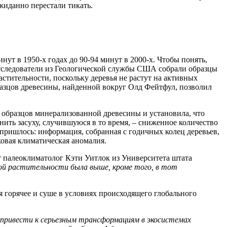
жиданно перестали тикать.
нут в 1950-х годах до 90-94 минут в 2000-х. Чтобы понять,
 исследователи из Геологической службы США собрали образцы
стительности, поскольку деревья не растут на активных
разцов древесины, найденной вокруг Олд Фейтфул, позволил
 образцов минерализованной древесины и установила, что
нить засуху, случившуюся в то время, – сниженное количество
 пришлось: информация, собранная с годичных колец деревьев,
ековая климатическая аномалия.
ит палеоклиматолог Кэти Уитлок из Университета штата
ной растительности была выше, кроме того, в тот
я горячее и суше в условиях происходящего глобального
 привести к серьезным трансформациям в экосистемах