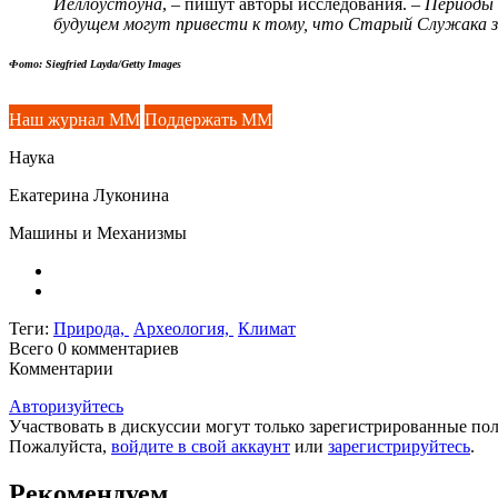
Йеллоустоуна
, – пишут авторы исследования. –
Периоды 
будущем могут привести к тому, что Старый Служака 
Фото: Siegfried Layda/Getty Images
Наш журнал ММ
Поддержать ММ
Наука
Екатерина Луконина
Машины и Механизмы
Теги:
Природа,
Археология,
Климат
Всего 0
комментариев
Комментарии
Авторизуйтесь
Участвовать в дискуссии могут только зарегистрированные пол
Пожалуйста,
войдите в свой аккаунт
или
зарегистрируйтесь
.
Рекомендуем