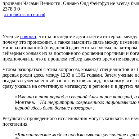
прозвали Часами Вечности. Однако Олд Фейтфул не всегда был
2378
0
0
отправить по e-mail
Ученые
говорят
, что за последние десятилетия интервал между
почему это происходит, а также выяснить связь между измене
минерализованной (оруднелой) древесины с холма, на котором
гейзерных холмах из-за постоянного орошения горячими и бо
предположить, что в прошлом гейзер какое-то время не изверга
Чтобы разобраться с этим вопросом, команда специалистов из
деревья росли здесь между 1233 и 1362 годами. Затем ученые 
осадков и уменьшенный запас грунтовых вод, поскольку все эт
сразу указала на отчетливую мегазасуху в регионе и в других 
«
Именно в тот период в северной Англии рос виноград, а
Монтана. –
На территории современного национального п
период здесь было больше пожаров
».
Результаты проведенного исследования могут указывать на изм
потепления.
«
Климатические модели предсказывают увеличение суров