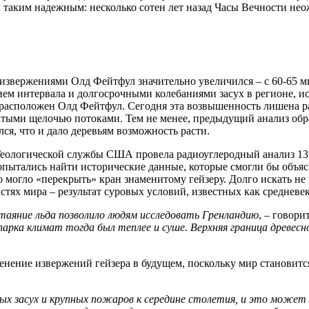
 таким надежным: несколько сотен лет назад Часы Вечности нео
 извержениями Олд Фейтфул значительно увеличился – с 60-65 ми
нием интервала и долгосрочными колебаниями засух в регионе,
 расположен Олд Фейтфул. Сегодня эта возвышенность лишена ра
гатыми щелочью потоками. Тем не менее, предыдущий анализ об
лся, что и дало деревьям возможность расти.
 Геологической службы США провела радиоуглеродный анализ 13
попытались найти исторические данные, которые смогли бы объяс
о могло «перекрыть» кран знаменитому гейзеру. Долго искать не
частях мира – результат суровых условий, известных как среднев
 таяние льда позволило людям исследовать Гренландию
, – говор
арка климат тогда был теплее и суше. Верхняя граница древес
енение извержений гейзера в будущем, поскольку мир становитс
ых засух и крупных пожаров к середине столетия, и это может