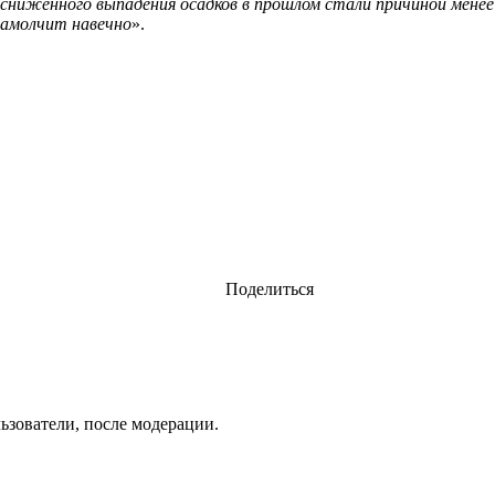
сниженного выпадения осадков в прошлом стали причиной менее 
замолчит навечно
».
Поделиться
ьзователи, после модерации.