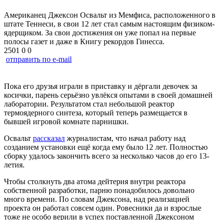
Американец Джексон Освальт из Мемфиса, расположенного в
штате Теннеси, в свои 12 лет стал самым настоящим физиком-
ядерщиком. За свои достижения он уже попал на первые
полосы газет и даже в Книгу рекордов Гинесса.
2501
0
0
отправить по e-mail
Пока его друзья играли в приставку и дёргали девочек за
косички, парень серьёзно увлёкся опытами в своей домашней
лаборатории. Результатом стал небольшой реактор
термоядерного синтеза, который теперь размещается в
бывшей игровой комнате парнишки.
Освальт
рассказал
журналистам, что начал работу над
созданием установки ещё когда ему было 12 лет. Полностью
сборку удалось закончить всего за несколько часов до его 13-
летия.
Чтобы столкнуть два атома дейтерия внутри реактора
собственной разработки, парню понадобилось довольно
много времени. По словам Джексона, над реализацией
проекта он работал совсем один. Ровесники да и взрослые
тоже не особо верили в успех поставленной Джексоном