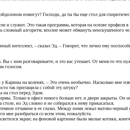
с эйдолоном помогут? Господи, да ты бы еще стол для спиритиче
ели и служит. Это такая программа, которая на основе профиля 
нь сложный алгоритм, вполне может обмануть неискушенного чел
ный интеллект, – сказал Эд. – Говорит, что лично ему поспособс
а. Вы с ним разговариваете, и это вас утешает. От меня-то что н
ым голосом.
ий у Карины на коленях. – Это очень необычно. Насколько мне и
осто так притащила с собой эту штуку?
а на стол перед Эдом.
ирмы. Только в офисе никого больше нет, и двери закрыты. Он н
 столе, но Эд словно и не собирался к нему прикасаться.
ел темное отчаяние в ее глазах. Между ними лежал матово-черн
ги мне разобраться со всем этим, пожалуйста.
светился экран; на фоновой картинке были милые котики, конеч