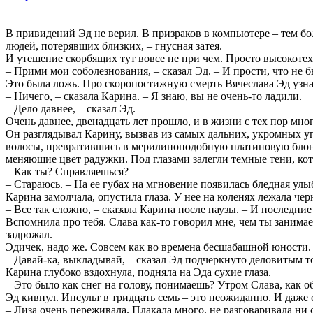
В привидений Эд не верил. В призраков в компьютере – тем бол
людей, потерявших близких, – гнусная затея.
И утешение скорбящих тут вовсе не при чем. Просто высокоте
– Прими мои соболезнования, – сказал Эд. – И прости, что не
Это была ложь. Про скоропостижную смерть Вячеслава Эд узна
– Ничего, – сказала Карина. – Я знаю, вы не очень-то ладили.
– Дело давнее, – сказал Эд.
Очень давнее, двенадцать лет прошло, и в жизни с тех пор мно
Он разглядывал Карину, вызвав из самых дальних, укромных уг
волосы, превратившись в мерилиноподобную платиновую блонди
меняющие цвет радужки. Под глазами залегли темные тени, ко
– Как ты? Справляешься?
– Стараюсь. – На ее губах на мгновение появилась бледная ул
Карина замолчала, опустила глаза. У нее на коленях лежала че
– Все так сложно, – сказала Карина после паузы. – И последние
Вспомнила про тебя. Слава как-то говорил мне, чем ты занима
задрожал.
Эдичек, надо же. Совсем как во времена бесшабашной юности. 
– Давай-ка, выкладывай, – сказал Эд подчеркнуто деловитым то
Карина глубоко вздохнула, подняла на Эда сухие глаза.
– Это было как снег на голову, понимаешь? Утром Слава, как об
Эд кивнул. Инсульт в тридцать семь – это неожиданно. И даже 
– Лиза очень переживала. Плакала много, не разговаривала ни с