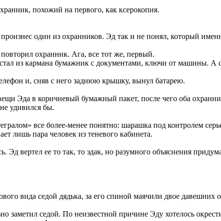
охранник, похожий на первого, как ксерокопия.
 произнес один из охранников. Эд так и не понял, который именн
 повторил охранник. Ага, все тот же, первый.
остал из кармана бумажник с документами, ключи от машины. А 
телефон и, сняв с него заднюю крышку, вынул батарею.
 вещи Эда в коричневый бумажный пакет, после чего оба охранн
 не удивился бы.
тегралом» все более-менее понятно: шарашка под контролем сер
ает лишь пара человек из теневого кабинета.
. Эд вертел ее то так, то эдак, но разумного объяснения придум
рового вида седой дядька, за его спиной маячили двое давешних
ьно заметил седой. По неизвестной причине Эду хотелось окрест