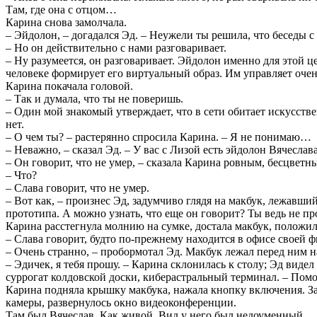
Там, где она с отцом…
Карина снова замолчала.
– Эйдолон, – догадался Эд. – Неужели ты решила, что беседы 
– Но он действительно с нами разговаривает.
– Ну разумеется, он разговаривает. Эйдолон именно для этой ц
человеке формирует его виртуальный образ. Им управляет оче
Карина покачала головой.
– Так и думала, что ты не поверишь.
– Один мой знакомый утверждает, что в сети обитает искусствен
нет.
– О чем ты? – растерянно спросила Карина. – Я не понимаю…
– Неважно, – сказал Эд. – У вас с Лизой есть эйдолон Вячеслав
– Он говорит, что не умер, – сказала Карина ровным, бесцветн
– Что?
– Слава говорит, что не умер.
– Вот как, – произнес Эд, задумчиво глядя на макбук, лежавш
прототипа. А можно узнать, что еще он говорит? Ты ведь не пр
Карина расстегнула молнию на сумке, достала макбук, положил
– Слава говорит, будто по-прежнему находится в офисе своей ф
– Очень странно, – пробормотал Эд. Макбук лежал перед ним на
– Эдичек, я тебя прошу. – Карина склонилась к столу; Эд вид
суррогат колдовской доски, киберастральный терминал. – Помо
Карина подняла крышку макбука, нажала кнопку включения. За
камеры, развернулось окно видеоконференции.
Там был Вячеслав. Как живой. Вид у него был недоуменный.