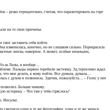
on – резко отрицательно, считая, что паразитировать на горе
ыли на то свои причины.
 смог заставить себя пойти.
Она изменилась, конечно, но не слишком сильно. Перекрасила
актные линзы, наверное. А может, особые инъекции,
 Из-за Лизы, и вообще…
эмблеме. Пальцы нервно теребили застежку. Эд терпеливо ждал.
ла, что мне делать, к кому пойти. Все думала, думала…
лась с духом и позвонила. Эдичек, пожалуйста… – Голос у нее
 позволил. Больше никому.
ю истерику. – Что там у тебя стряслось?
р. Инсульт.
то смотрела одни и те же фотографии, одни и те же записи.