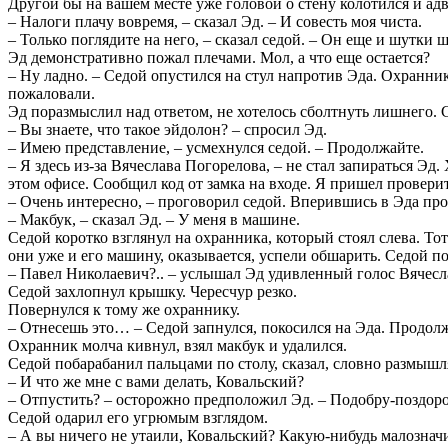
Другой бы на вашем месте уже головой о стену колотился и адв
– Налоги плачу вовремя, – сказал Эд. – И совесть моя чиста.
– Только поглядите на него, – сказал седой. – Он еще и шутки 
Эд демонстративно пожал плечами. Мол, а что еще остается?
– Ну ладно. – Седой опустился на стул напротив Эда. Охранник
пожаловали.
Эд поразмыслил над ответом, не хотелось сболтнуть лишнего. С
– Вы знаете, что такое эйдолон? – спросил Эд.
– Имею представление, – усмехнулся седой. – Продолжайте.
– Я здесь из-за Вячеслава Погорелова, – не стал запираться Эд.
этом офисе. Сообщил код от замка на входе. Я пришел проверит
– Очень интересно, – проговорил седой. Вперившись в Эда про
– Макбук, – сказал Эд. – У меня в машине.
Седой коротко взглянул на охранника, который стоял слева. Т
они уже и его машину, оказывается, успели обшарить. Седой 
– Павел Николаевич?.. – услышал Эд удивленный голос Вячесл
Седой захлопнул крышку. Чересчур резко.
Повернулся к тому же охраннику.
– Отнесешь это… – Седой запнулся, покосился на Эда. Продол
Охранник молча кивнул, взял макбук и удалился.
Седой побарабанил пальцами по столу, сказал, словно размышл
– И что же мне с вами делать, Ковальский?
– Отпустить? – осторожно предположил Эд. – Подобру-поздоро
Седой одарил его угрюмым взглядом.
– А вы ничего не утаили, Ковальский? Какую-нибудь малознач