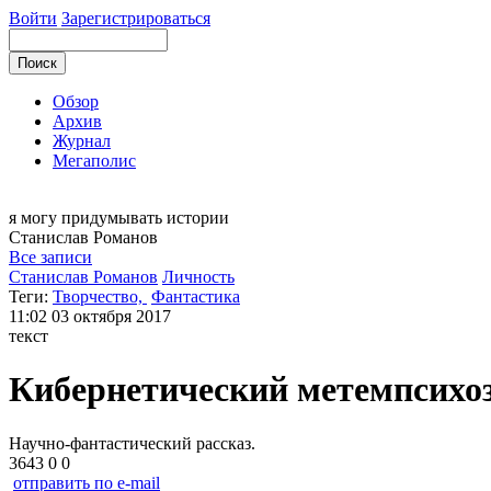
Войти
Зарегистрироваться
Обзор
Архив
Журнал
Мегаполис
я могу
придумывать истории
Станислав
Романов
Все записи
Станислав Романов
Личность
Теги:
Творчество,
Фантастика
11:02
03 октября 2017
текст
Кибернетический метемпсихо
Научно-фантастический рассказ.
3643
0
0
отправить по e-mail