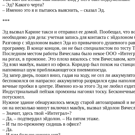
– Эд? Какого черта?
– Именно это я и пытаюсь выяснить, – сказал Эд.
***
Эд вызвал Карине такси и отправил ее домой. Пообещал, что во 
необходимо для дела: учетная запись для контакта с эйдолоном
Разговор с эйдолоном вывел Эда из привычного душевного равн
программу. В конце концов, он не был специалистом по тесту
Последним местом работы Вячеслава было некое ООО «Интеграл»
на рогах, в промзоне. Это плохо вязалось с тем Вячеславом, к
Эд взял макбук, вышел из офиса. Коридор был похож на стан
напоминал шум приближающегося пневмопоезда.
Эд запер дверь, пошел вниз, гадая на ходу, не сел ли аккумуля
беспокоился он напрасно: аккумулятор разрядился едва наполов
вечные пробки в центре. Именно из-за этого Эд не любил езди
Индустриальный пейзаж промзоны нагонял тоску. Бесконечные з
потускнел.
Нужное здание обнаружилось между старой автозаправкой и ве
он на несколько минут включил макбук, вызвал эйдолон Вячесла
– Значит, здесь твой «Интеграл»?
– Да, – подтвердил эйдолон. – На пятом этаже.
– И ты по-прежнему сидишь в офисе?
– Да.
– И там больше никого нет?