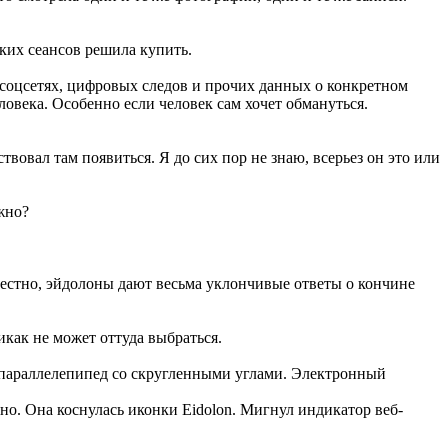
ских сеансов решила купить.
в соцсетях, цифровых следов и прочих данных о конкретном
овека. Особенно если человек сам хочет обмануться.
твовал там появиться. Я до сих пор не знаю, всерьез он это или
ужно?
звестно, эйдолоны дают весьма уклончивые ответы о кончине
икак не может оттуда выбраться.
ый параллелепипед со скругленными углами. Электронный
но. Она коснулась иконки Eidolon. Мигнул индикатор веб-