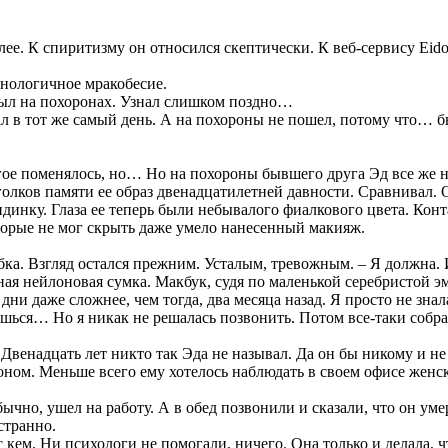
ее. К спиритизму он относился скептически. К веб-сервису Eidol
хнологичное мракобесие.
 был на похоронах. Узнал слишком поздно…
л в тот же самый день. А на похороны не пошел, потому что… б
гое поменялось, но… Но на похороны бывшего друга Эд все же не
олков памяти ее образ двенадцатилетней давности. Сравнивал. 
нку. Глаза ее теперь были небывалого фиалкового цвета. Конт
торые не мог скрыть даже умело нанесенный макияж.
ыбка. Взгляд остался прежним. Усталым, тревожным. – Я должна.
рная нейлоновая сумка. Макбук, судя по маленькой серебристой 
 дни даже сложнее, чем тогда, два месяца назад. Я просто не зна
ешься… Но я никак не решалась позвонить. Потом все-таки собра
Двенадцать лет никто так Эда не называл. Да он бы никому и не
ном. Меньше всего ему хотелось наблюдать в своем офисе женску
ычно, ушел на работу. А в обед позвонили и сказали, что он уме
странно.
 кем. Ни психологи не помогали, ничего. Она только и делала, ч