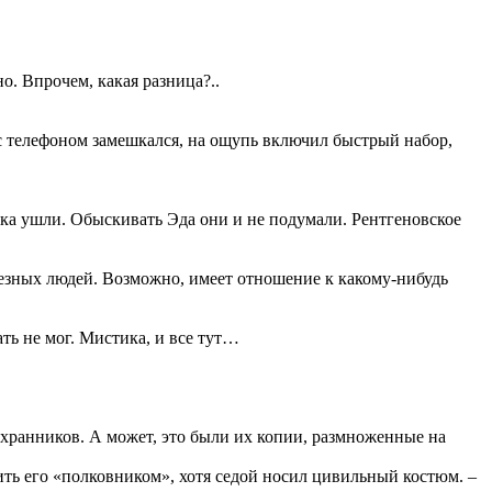
о. Впрочем, какая разница?..
с телефоном замешкался, на ощупь включил быстрый набор,
ика ушли. Обыскивать Эда они и не подумали. Рентгеновское
ьезных людей. Возможно, имеет отношение к какому-нибудь
ать не мог. Мистика, и все тут…
 охранников. А может, это были их копии, размноженные на
ить его «полковником», хотя седой носил цивильный костюм. –