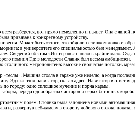
всем разберется, вот прямо немедленно и начнет. Она с явной не
 была привязана к конкретному устройству.
овесия. Может быть оттого, что эйдолон слишком ловко изображ
 Тьюринга: в университете его специальностью был менеджмент.
. Сведений об этом «Интеграле» нашлось крайне мало. Судя по 
оторого помнил Эд: в молодости Славик был весьма амбициозен.
цию столичного метрополитена: высокие сводчатые потолки, мр
тор «теслы». Машина стояла в гараже уже неделю, а когда последн
ину. Эд включил навигатор, сказал адрес. Навигатор в ответ вы
ть по городу: одно сплошное мучение и порча кармы.
аборы, череда однообразных ангаров и серых бетонных коробок,
ртолетным полем. Стоянка была заполнена новыми автомашинами
ва и, развернув веб-камеру в сторону лобового стекла, показал 