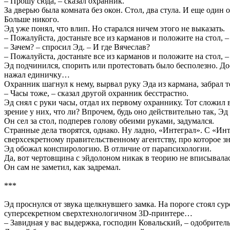
– Прошу сюда, – сказал охранник.
За дверью была комната без окон. Стол, два стула. И еще один 
Больше никого.
Эд уже понял, что влип. Но старался ничем этого не выказать.
– Пожалуйста, достаньте все из карманов и положите на стол, –
– Зачем? – спросил Эд. – И где Вячеслав?
– Пожалуйста, достаньте все из карманов и положите на стол, –
Эд подчинился, спорить или протестовать было бесполезно. Д
нажал единичку…
Охранник шагнул к нему, вырвал руку Эда из кармана, забрал 
– Часы тоже, – сказал другой охранник бесстрастно.
Эд снял с руки часы, отдал их первому охраннику. Тот сложил
зрение у них, что ли? Впрочем, будь оно действительно так, Эд
Он сел за стол, подперев голову обеими руками, задумался.
Странные дела творятся, однако. Ну ладно, «Интеграл». С «Ин
сверхсекретному правительственному агентству, про которое зн
Эд обожал конспирологию. В отличие от парапсихологии.
Да, вот чертовщина с эйдолоном никак в теорию не вписывалась
Он сам не заметил, как задремал.
***
Эд проснулся от звука щелкнувшего замка. На пороге стоял су
суперсекретном сверхтехнологичном 3D-принтере…
– Завидная у вас выдержка, господин Ковальский, – одобрител