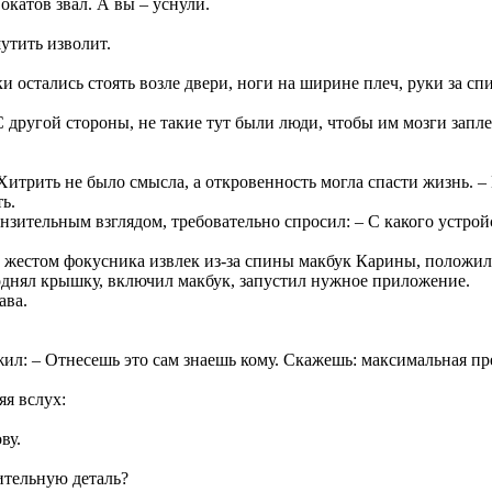
окатов звал. А вы – уснули.
шутить изволит.
и остались стоять возле двери, ноги на ширине плеч, руки за сп
 другой стороны, не такие тут были люди, чтобы им мозги запле
 Хитрить не было смысла, а откровенность могла спасти жизнь. – 
ь.
нзительным взглядом, требовательно спросил: – С какого устро
от жестом фокусника извлек из-за спины макбук Карины, положил
поднял крышку, включил макбук, запустил нужное приложение.
ава.
жил: – Отнесешь это сам знаешь кому. Скажешь: максимальная п
яя вслух:
ву.
ительную деталь?