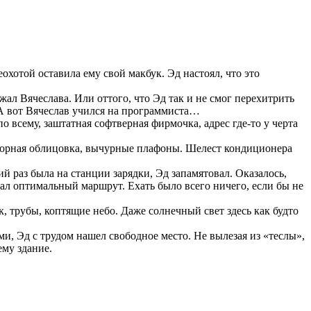
охотой оставила ему свой макбук. Эд настоял, что это
ал Вячеслава. Или оттого, что Эд так и не смог перехитрить
 А вот Вячеслав учился на программиста…
всему, заштатная софтверная фирмочка, адрес где-то у черта
аморная облицовка, вычурные плафоны. Шелест кондиционера
ий раз была на станции зарядки, Эд запамятовал. Оказалось,
дал оптимальный маршрут. Ехать было всего ничего, если бы не
 трубы, коптящие небо. Даже солнечный свет здесь как будто
, Эд с трудом нашел свободное место. Не вылезая из «теслы»,
ему здание.