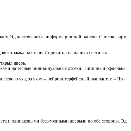
 одну. Эд постоял возле информационной панели. Список фирм,
вого замка на стене. Индикатор на панели светился
открыл дверь.
дками на тесные индивидуальные отсеки. Типичный офисный
ке левого уха, за ухом – нейроинтерфейсный имплантат. – Что
вета и одинаковыми безымянными дверьми по обе стороны. Эд