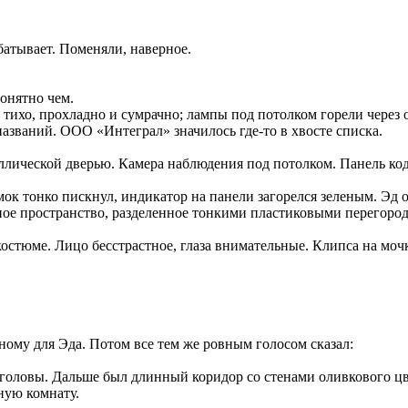
батывает. Поменяли, наверное.
онятно чем.
 тихо, прохладно и сумрачно; лампы под потолком горели через
азваний. ООО «Интеграл» значилось где-то в хвосте списка.
лической дверью. Камера наблюдения под потолком. Панель кодо
мок тонко пискнул, индикатор на панели загорелся зеленым. Эд 
е пространство, разделенное тонкими пластиковыми перегоро
костюме. Лицо бесстрастное, глаза внимательные. Клипса на моч
ому для Эда. Потом все тем же ровным голосом сказал:
 головы. Дальше был длинный коридор со стенами оливкового ц
жную комнату.