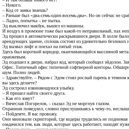
– Никого.
– Код от замка знаешь?
– Раньше был «два-семь-один-восемь-два». Но он сейчас не сра
– Ладно, попытка – не пытка.
Эд выключил макбук, вышел из машины.
И воздух в промзоне тоже был какой-то неправильный, пах неп
Эд прошел в автоматически раскрывшиеся двери. В холле было
арендующих здание, сплошь состоял из удивительно безликих н
Эд вызвал лифт и поехал на пятый этаж.
Здесь был короткий коридор, оканчивающийся массивной метал
оранжевым.
Эд подошел к двери, набрал код, который сообщил эйдолон. За
Офис. Типичный офис типичной софтверной конторы. Обширно
шум. Полно людей.
– Здравствуйте. – Рядом с Эдом стоял рослый парень в темном 
вы здесь делаете?
Эд состроил извиняющуюся улыбку.
– Я пришел найти своего друга.
– Как его зовут?
– Вячеслав Погорелов, – сказал Эд не моргнув глазом.
Охранник помедлил, словно прислушиваясь к чему-то, неслышн
– Пойдемте. Я вас провожу.
Они миновали скрипторий, где кодеры трудились не поднимая
озадачился тем, как люди, которые здесь работают, находят ну