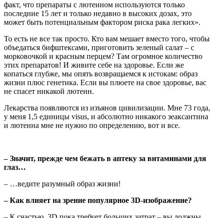
факт, что препараты с лютеином используются только
последние 15 лет и только недавно в высоких дозах, это
может быть потенциальным фактором риска рака легких».
То есть не все так просто. Кто вам мешает вместо того, чтобы
объедаться бифштексами, приготовить зеленый салат – с
морковочкой и красным перцем? Там огромное количество
этих препаратов! И живите себе на здоровье. Если же
копаться глубже, мы опять возвращаемся к истокам: образ
жизни плюс генетика. Если вы плюете на свое здоровье, вас
не спасет никакой лютеин.
Лекарства появляются из изъянов цивилизации. Мне 73 года,
у меня 1,5 единицы visus, и абсолютно никакого зеаксантина
и лютеина мне не нужно по определению, вот и все.
– Значит, прежде чем бежать в аптеку за витаминами для
глаз…
– …ведите разумный образ жизни!
– Как влияет на зрение популярное 3D-изображение?
– К счастью, 3D пока требует больших затрат – вы должны