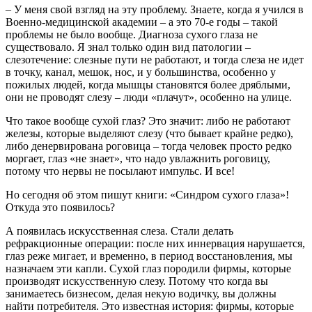
– У меня свой взгляд на эту проблему. Знаете, когда я учился в
Военно-медицинской академии – а это 70-е годы – такой
проблемы не было вообще. Диагноза сухого глаза не
существовало. Я знал только один вид патологии –
слезотечение: слезные пути не работают, и тогда слеза не идет
в точку, канал, мешок, нос, и у большинства, особенно у
пожилых людей, когда мышцы становятся более дряблыми,
они не проводят слезу – люди «плачут», особенно на улице.
Что такое вообще сухой глаз? Это значит: либо не работают
железы, которые выделяют слезу (что бывает крайне редко),
либо денервирована роговица – тогда человек просто редко
моргает, глаз «не знает», что надо увлажнить роговицу,
потому что нервы не посылают импульс. И все!
Но сегодня об этом пишут книги: «Синдром сухого глаза»!
Откуда это появилось?
А появилась искусственная слеза. Стали делать
рефракционные операции: после них иннервация нарушается,
глаз реже мигает, и временно, в период восстановления, мы
назначаем эти капли. Сухой глаз породили фирмы, которые
производят искусственную слезу. Потому что когда вы
занимаетесь бизнесом, делая некую водичку, вы должны
найти потребителя. Это известная история: фирмы, которые