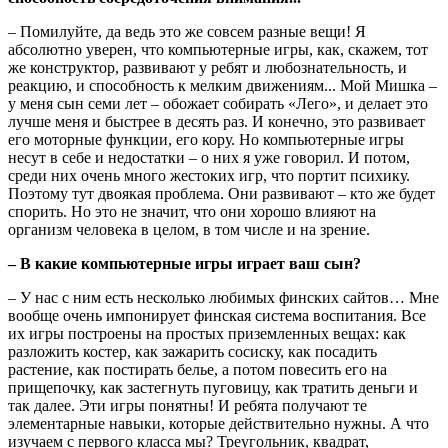
– Помилуйте, да ведь это же совсем разные вещи! Я
абсолютно уверен, что компьютерные игры, как, скажем, тот
же конструктор, развивают у ребят и любознательность, и
реакцию, и способность к мелким движениям... Мой Мишка –
у меня сын семи лет – обожает собирать «Лего», и делает это
лучше меня и быстрее в десять раз. И конечно, это развивает
его моторные функции, его кору. Но компьютерные игры
несут в себе и недостатки – о них я уже говорил. И потом,
среди них очень много жестоких игр, что портит психику.
Поэтому тут двоякая проблема. Они развивают – кто же будет
спорить. Но это не значит, что они хорошо влияют на
организм человека в целом, в том числе и на зрение.
– В какие компьютерные игры играет ваш сын?
– У нас с ним есть несколько любимых финских сайтов… Мне
вообще очень импонирует финская система воспитания. Все
их игры построены на простых приземленных вещах: как
разложить костер, как зажарить сосиску, как посадить
растение, как постирать белье, а потом повесить его на
прищепочку, как застегнуть пуговицу, как тратить деньги и
так далее. Эти игры понятны! И ребята получают те
элементарные навыки, которые действительно нужны. А что
изучаем с первого класса мы? Треугольник, квадрат,