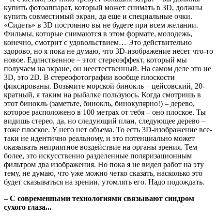
купить фотоаппарат, который может снимать в 3D, должны
купить совместимый экран, да еще и специальные очки.
«Сидеть» в 3D постоянно вы не будете при всем желании.
Фильмы, которые снимаются в этом формате, молодежь,
конечно, смотрит с удовольствием… Это действительно
здорово, но я пока не думаю, что 3D-изображение несет что-то
новое. Единственное – этот стереоэффект, который мы
получаем на экране, он неестественный. На самом деле это не
3D, это 2D. В стереофотографии вообще плоскости
фиксированы. Возьмите морской бинокль – цейсовский, 20-
кратный, я таким на рыбалке пользуюсь. Когда смотришь в
этот бинокль (заметьте, бинокль, бинокулярно!) – дерево,
которое расположено в 100 метрах от тебя – оно плоское. Ты
видишь стерео, да, но следующий план, следующее дерево –
тоже плоское. У него нет объема. То есть 3D-изображение все-
таки не идентично реальному, и это потенциально может
оказывать неприятное воздействие на органы зрения. Тем
более, это искусственно разделенные поляризационным
фильтром два изображения. Но пока я не видел работ на эту
тему, не думаю, что уже можно четко сказать, насколько это
будет сказываться на зрении, утомлять его. Надо подождать.
– С современными технологиями связывают синдром
сухого глаза...