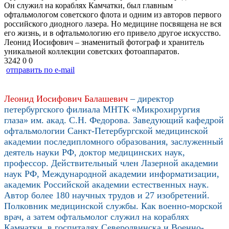
Он служил на кораблях Камчатки, был главным
офтальмологом советского флота и одним из авторов первого
российского диодного лазера. Но медицине посвящена не вся
его жизнь, и в офтальмологию его привело другое искусство.
Леонид Иосифович – знаменитый фотограф и хранитель
уникальной коллекции советских фотоаппаратов.
3242
0
0
отправить по e-mail
Леонид Иосифович Балашевич
– директор
петербургского филиала МНТК «Микрохирургия
глаза» им. акад. С.Н. Федорова. Заведующий кафедрой
офтальмологии Санкт-Петербургской медицинской
академии последипломного образования, заслуженный
деятель науки РФ, доктор медицинских наук,
профессор. Действительный член Лазерной академии
наук РФ, Международной академии информатизации,
академик Российской академии естественных наук.
Автор более 180 научных трудов и 27 изобретений.
Полковник медицинской службы. Как военно-морской
врач, а затем офтальмолог служил на кораблях
Камчатки, в госпиталях Северодвинска и Военно-