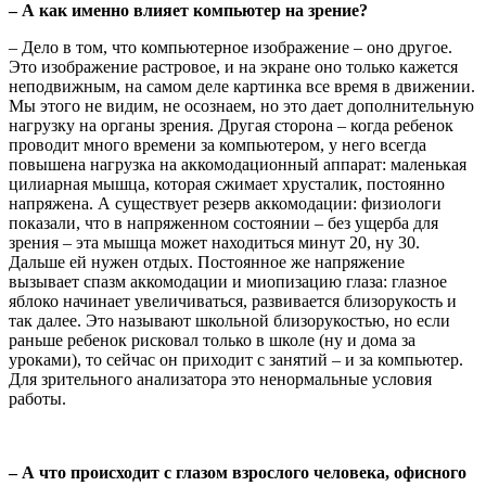
– А как именно влияет компьютер на зрение?
– Дело в том, что компьютерное изображение – оно другое.
Это изображение растровое, и на экране оно только кажется
неподвижным, на самом деле картинка все время в движении.
Мы этого не видим, не осознаем, но это дает дополнительную
нагрузку на органы зрения. Другая сторона – когда ребенок
проводит много времени за компьютером, у него всегда
повышена нагрузка на аккомодационный аппарат: маленькая
цилиарная мышца, которая сжимает хрусталик, постоянно
напряжена. А существует резерв аккомодации: физиологи
показали, что в напряженном состоянии – без ущерба для
зрения – эта мышца может находиться минут 20, ну 30.
Дальше ей нужен отдых. Постоянное же напряжение
вызывает спазм аккомодации и миопизацию глаза: глазное
яблоко начинает увеличиваться, развивается близорукость и
так далее. Это называют школьной близорукостью, но если
раньше ребенок рисковал только в школе (ну и дома за
уроками), то сейчас он приходит с занятий – и за компьютер.
Для зрительного анализатора это ненормальные условия
работы.
– А что происходит с глазом взрослого человека, офисного