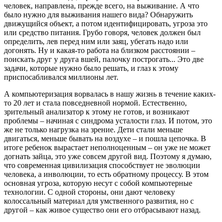
человек, направлена, прежде всего, на выживание. А что
было нужно для выживания нашего вида? Обнаружить
движущийся объект, а потом идентифицировать, угроза это
или средство питания. Грубо говоря, человек должен был
определить, лев перед ним или заяц, убегать надо или
догонять. Ну и какая-то работа на близком расстоянии –
поискать друг у друга вшей, палочку построгать... Это две
задачи, которые нужно было решать, и глаз к этому
приспосабливался миллионы лет.
А компьютеризация ворвалась в нашу жизнь в течение каких-
то 20 лет и стала повседневной нормой. Естественно,
зрительный анализатор к этому не готов, и возникают
проблемы – начиная с синдрома усталости глаз. И потом, это
же не только нагрузка на зрение. Дети стали меньше
двигаться, меньше бывать на воздухе – и пошла цепочка. В
итоге ребенок вырастает неполноценным – он уже не может
догнать зайца, это уже совсем другой вид. Поэтому я думаю,
что современная цивилизация способствует не эволюции
человека, а инволюции, то есть обратному процессу. В этом
основная угроза, которую несут с собой компьютерные
технологии. С одной стороны, они дают человеку
колоссальный материал для умственного развития, но с
другой – как живое существо они его отбрасывают назад.