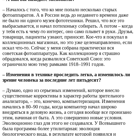
– Началось с того, что ко мне попало несколько старых
фотоаппаратов. А в России ведь до недавнего времени даже
не было ни одного музея фототехники. Решил, что все это
выбрасывается, и начал потихоньку собирать. А потом – когда
у тебя есть к чему-то интерес, оно само плывет в руки. Друзья,
товарищи, пациенты узнают, приносят. Кое-что я покупал в
коллекционных магазинах, но это уже целенаправленно, если
искал что-то. Сейчас у меня собрана практически вся
советская фотоаппаратура. Как коллекционер я страшно
обрадовался, когда развалился Советский Союз: это
ограничило мою тему рамками 1918–1991 годов.
– Изменения в технике проследить легко, а изменилось ли
зрение человека за последние лет пятьдесят?
– Думаю, одно из серьезных изменений, которое внесло
существенные коррективы в характер работы зрительного
анализатора, – это, конечно, компьютеризация. Изменения
начались в 80–90 годы, когда компьютер начал широко
внедряться в деловую жизнь, а сегодня вообще все пронизано
этим, начиная от быта. А это совершенно новые условия.
Эволюционно глаз для этого не создавался. У Всевышнего
была программа более утилитарная: эволюция
биологического вида, в результате которой появился и