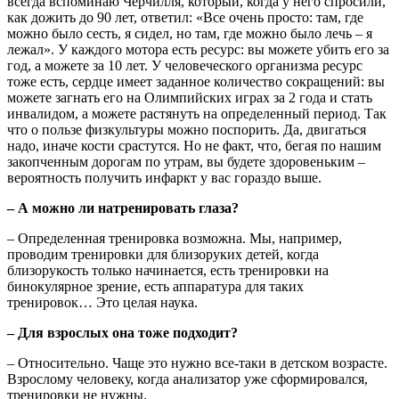
всегда вспоминаю Черчилля, который, когда у него спросили,
как дожить до 90 лет, ответил: «Все очень просто: там, где
можно было сесть, я сидел, но там, где можно было лечь – я
лежал». У каждого мотора есть ресурс: вы можете убить его за
год, а можете за 10 лет. У человеческого организма ресурс
тоже есть, сердце имеет заданное количество сокращений: вы
можете загнать его на Олимпийских играх за 2 года и стать
инвалидом, а можете растянуть на определенный период. Так
что о пользе физкультуры можно поспорить. Да, двигаться
надо, иначе кости срастутся. Но не факт, что, бегая по нашим
закопченным дорогам по утрам, вы будете здоровеньким –
вероятность получить инфаркт у вас гораздо выше.
– А можно ли натренировать глаза?
– Определенная тренировка возможна. Мы, например,
проводим тренировки для близоруких детей, когда
близорукость только начинается, есть тренировки на
бинокулярное зрение, есть аппаратура для таких
тренировок… Это целая наука.
– Для взрослых она тоже подходит?
– Относительно. Чаще это нужно все-таки в детском возрасте.
Взрослому человеку, когда анализатор уже сформировался,
тренировки не нужны.