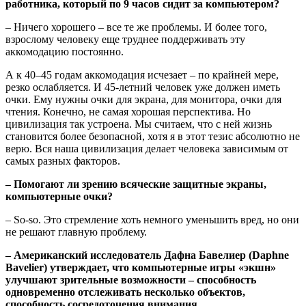
работника, который по 9 часов сидит за компьютером?
– Ничего хорошего – все те же проблемы. И более того,
взрослому человеку еще труднее поддерживать эту
аккомодацию постоянно.
А к 40–45 годам аккомодация исчезает – по крайней мере,
резко ослабляется. И 45-летний человек уже должен иметь
очки. Ему нужны очки для экрана, для монитора, очки для
чтения. Конечно, не самая хорошая перспектива. Но
цивилизация так устроена. Мы считаем, что с ней жизнь
становится более безопасной, хотя я в этот тезис абсолютно не
верю. Вся наша цивилизация делает человека зависимым от
самых разных факторов.
– Помогают ли зрению всяческие защитные экраны,
компьютерные очки?
– So-so. Это стремление хоть немного уменьшить вред, но они
не решают главную проблему.
– Американский исследователь Дафна Бавелиер (Daphne
Bavelier) утверждает, что компьютерные игры «экшн»
улучшают зрительные возможности – способность
одновременно отслеживать несколько объектов,
способность сосредоточения внимания...