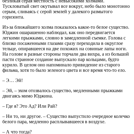
безликая серая местность с невысокими холмами.
Тускловатый свет окутывал все вокруг, небо было монотонно
серым, сливаясь с серой землей у далекого размытого
горизонта.
Из-за ближайшего холма показалось какое-то белое существо.
Юджин ошарашенно наблюдал, как оно передвигается
легкими прыжками, словно в замедленной съемке. Голова с
близко посаженными глазами сразу переходила в округлое
тельце, опиравшееся на две похожих на совиные лапы ноги.
На голове в разные стороны торчали два вихра, а из большой
пасти странное создание выпускало пар кольцами, будто
курило. В целом оно напоминало привидение из старого
фильма, хотя то было зеленого цвета и все время что-то ело.
– Э… Эй!
– Эй, – эхом отозвалось существо, медленными прыжками
двигаясь мимо Юджина.
– Где я? Это Ад? Или Рай?
– Ни то, ни другое. – Существо выпустило очередное колечко
белого пара, медленно расплывавшееся в воздухе.
– А что тогда?