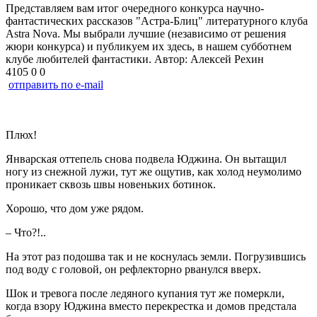
Представляем вам итог очередного конкурса научно-
фантастических рассказов "Астра-Блиц" литературного клуба
Astra Nova. Мы выбрали лучшие (независимо от решения
жюри конкурса) и публикуем их здесь, в нашем субботнем
клубе любителей фантастики. Автор: Алексей Рехин
4105
0
0
отправить по e-mail
Плюх!
Январская оттепель снова подвела Юджина. Он вытащил
ногу из снежной лужи, тут же ощутив, как холод неумолимо
проникает сквозь швы новеньких ботинок.
Хорошо, что дом уже рядом.
– Что?!..
На этот раз подошва так и не коснулась земли. Погрузившись
под воду с головой, он рефлекторно рванулся вверх.
Шок и тревога после ледяного купания тут же померкли,
когда взору Юджина вместо перекрестка и домов предстала