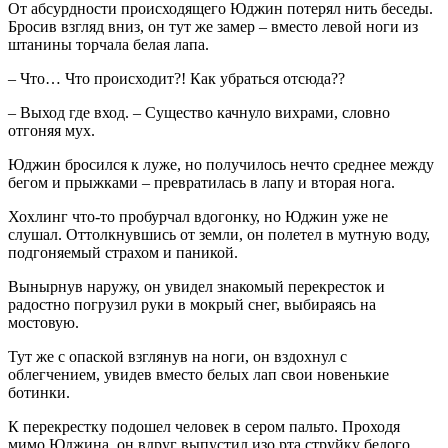
От абсурдности происходящего Юджин потерял нить беседы.
Бросив взгляд вниз, он тут же замер – вместо левой ноги из
штанины торчала белая лапа.
– Что… Что происходит?! Как убраться отсюда??
– Выход где вход. – Существо качнуло вихрами, словно
отгоняя мух.
Юджин бросился к луже, но получилось нечто среднее между
бегом и прыжками – превратилась в лапу и вторая нога.
Хохлинг что-то пробурчал вдогонку, но Юджин уже не
слушал. Оттолкнувшись от земли, он полетел в мутную воду,
подгоняемый страхом и паникой.
Вынырнув наружу, он увидел знакомый перекресток и
радостно погрузил руки в мокрый снег, выбираясь на
мостовую.
Тут же с опаской взглянув на ноги, он вздохнул с
облегчением, увидев вместо белых лап свои новенькие
ботинки.
К перекрестку подошел человек в сером пальто. Проходя
мимо Юджина, он вдруг выпустил изо рта струйку белого