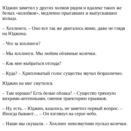
Юджин заметил у других холмов рядом и вдалеке таких же
белых «колобков», медленно прыгавших и выпускавших
кольца.
– Хохлинги. – Оно все так же двигалось мимо, даже не глядя
на Юджина.
– Что за хохлинги?
– Мы хохлинги. Мы любим облачные колечки.
– Как мне выбраться отсюда?
– Куда? – Хрипловатый голос существа звучал безразлично.
Юджин на миг смутился.
– Там хорошо? Есть белые облака? – Существо тряхнуло
вихрами-антеннками, сменив траекторию прыжков.
– Ну, есть. – Юджин, казалось, не заметил первый вопрос. –
Иногда бывают… – Он взглянул на серое небо.
– Наши мы скушали. – Хохлинг невозмутимо пускал колечки.