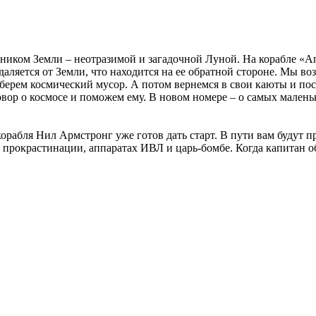
иком Земли – неотразимой и загадочной Луной. На корабле «Ап
даляется от Земли, что находится на ее обратной стороне. Мы в
уберем космический мусор. А потом вернемся в свои каюты и по
овор о космосе и поможем ему. В новом номере – о самых мален
корабля Нил Армстронг уже готов дать старт. В пути вам будут 
рокрастинации, аппаратах ИВЛ и царь-бомбе. Когда капитан объ