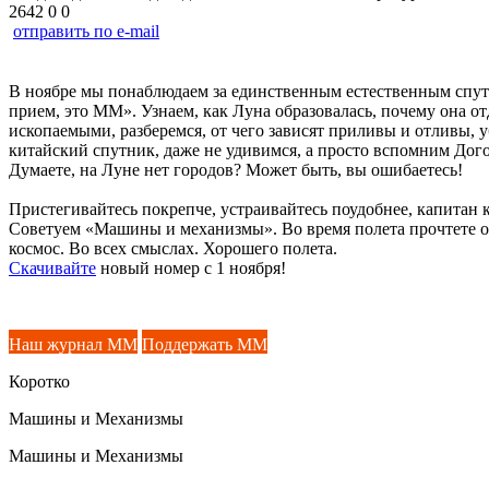
2642
0
0
отправить по e-mail
В ноябре мы понаблюдаем за единственным естественным спутн
прием, это ММ». Узнаем, как Луна образовалась, почему она от
ископаемыми, разберемся, от чего зависят приливы и отливы, 
китайский спутник, даже не удивимся, а просто вспомним Дог
Думаете, на Луне нет городов? Может быть, вы ошибаетесь!
Пристегивайтесь покрепче, устраивайтесь поудобнее, капитан 
Советуем «Машины и механизмы». Во время полета прочтете о п
космос. Во всех смыслах. Хорошего полета.
Скачивайте
новый номер с 1 ноября!
Наш журнал ММ
Поддержать ММ
Коротко
Машины и Механизмы
Машины и Механизмы