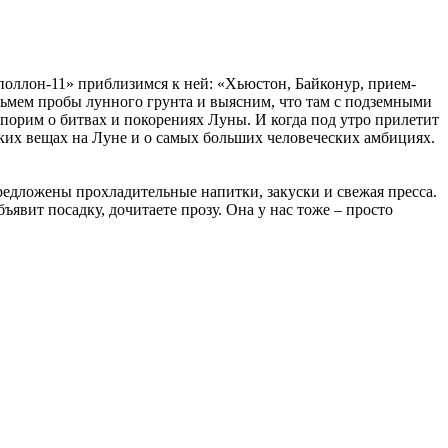
оллон-11» приблизимся к ней: «Хьюстон, Байконур, прием-
озьмем пробы лунного грунта и выясним, что там с подземными
спорим о битвах и покорениях Луны. И когда под утро прилетит
ьких вещах на Луне и о самых больших человеческих амбициях.
предложены прохладительные напитки, закуски и свежая пресса.
явит посадку, дочитаете прозу. Она у нас тоже – просто