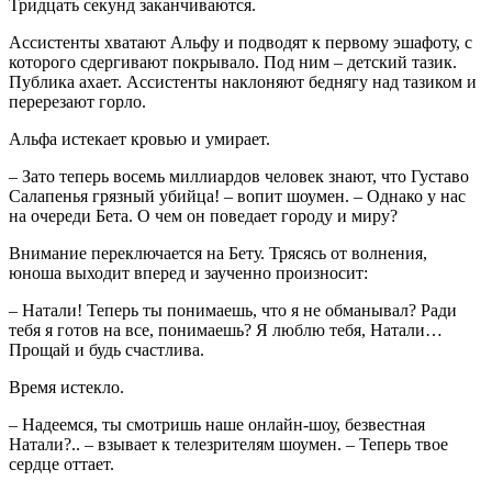
Тридцать секунд заканчиваются.
Ассистенты хватают Альфу и подводят к первому эшафоту, с
которого сдергивают покрывало. Под ним – детский тазик.
Публика ахает. Ассистенты наклоняют беднягу над тазиком и
перерезают горло.
Альфа истекает кровью и умирает.
– Зато теперь восемь миллиардов человек знают, что Густаво
Салапенья грязный убийца! – вопит шоумен. – Однако у нас
на очереди Бета. О чем он поведает городу и миру?
Внимание переключается на Бету. Трясясь от волнения,
юноша выходит вперед и заученно произносит:
– Натали! Теперь ты понимаешь, что я не обманывал? Ради
тебя я готов на все, понимаешь? Я люблю тебя, Натали…
Прощай и будь счастлива.
Время истекло.
– Надеемся, ты смотришь наше онлайн-шоу, безвестная
Натали?.. – взывает к телезрителям шоумен. – Теперь твое
сердце оттает.