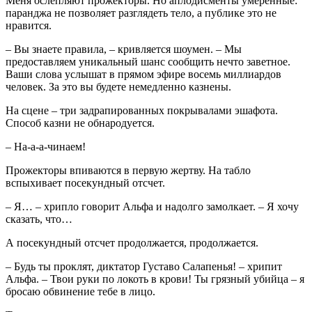
Меня ослепляют прожекторы. Но аплодисменты умеренные:
паранджа не позволяет разглядеть тело, а публике это не
нравится.
– Вы знаете правила, – кривляется шоумен. – Мы
предоставляем уникальный шанс сообщить нечто заветное.
Ваши слова услышат в прямом эфире восемь миллиардов
человек. За это вы будете немедленно казнены.
На сцене – три задрапированных покрывалами эшафота.
Способ казни не обнародуется.
– На-а-а-чинаем!
Прожекторы впиваются в первую жертву. На табло
вспыхивает посекундный отсчет.
– Я… – хрипло говорит Альфа и надолго замолкает. – Я хочу
сказать, что…
А посекундный отсчет продолжается, продолжается.
– Будь ты проклят, диктатор Густаво Салапенья! – хрипит
Альфа. – Твои руки по локоть в крови! Ты грязный убийца – я
бросаю обвинение тебе в лицо.