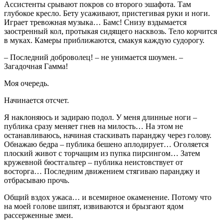
Ассистенты срывают покров со второго эшафота. Там
глубокое кресло. Бету усаживают, пристегивая руки и ноги.
Играет тревожная музыка… Бамс! Снизу вздымается
заостренный кол, протыкая сидящего насквозь. Тело корчится
в муках. Камеры приближаются, смакуя каждую судорогу.
– Последний доброволец! – не унимается шоумен. –
Загадочная Гамма!
Моя очередь.
Начинается отсчет.
Я наклоняюсь и задираю подол. У меня длинные ноги –
публика сразу меняет гнев на милость… На этом не
останавливаюсь, начиная стаскивать паранджу через голову.
Обнажаю бедра – публика бешено аплодирует… Оголяется
плоский живот с торчащим из пупка пирсингом… Затем
кружевной бюстгальтер – публика неистовствует от
восторга… Последним движением стягиваю паранджу и
отбрасываю прочь.
Общий вздох ужаса… и всемирное окаменение. Потому что
на моей голове шипят, извиваются и брызгают ядом
рассерженные змеи.