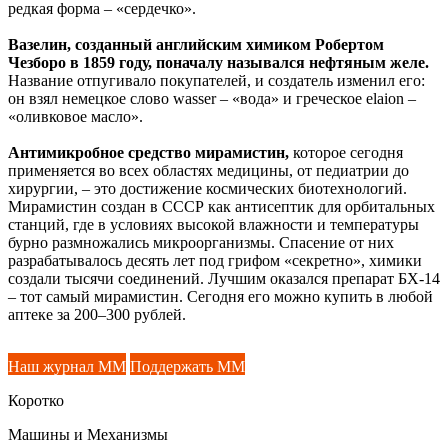
редкая форма – «сердечко».
Вазелин, созданный английским химиком Робертом
Чезборо в 1859 году, поначалу назывался нефтяным желе.
Название отпугивало покупателей, и создатель изменил его:
он взял немецкое слово wasser – «вода» и греческое elaion –
«оливковое масло».
Антимикробное средство мирамистин,
которое сегодня
применяется во всех областях медицины, от педиатрии до
хирургии, – это достижение космических биотехнологий.
Мирамистин создан в СССР как антисептик для орбитальных
станций, где в условиях высокой влажности и температуры
бурно размножались микроорганизмы. Спасение от них
разрабатывалось десять лет под грифом «секретно», химики
создали тысячи соединений. Лучшим оказался препарат БХ-14
– тот самый мирамистин. Сегодня его можно купить в любой
аптеке за 200–300 рублей.
Наш журнал ММ
Поддержать ММ
Коротко
Машины и Механизмы