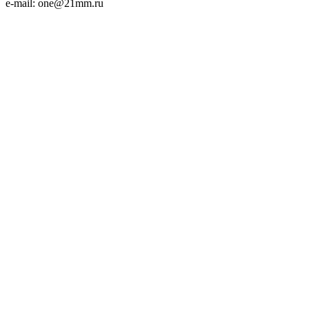
e-mail: one@21mm.ru