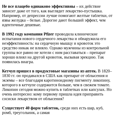
Не все плацебо одинаково эффективны –
их действие
зависит даже от того, как выглядит лекарство-пустышка.
Например, от депрессии лучше помогают желтые таблетки, от
язвы желудка – белые. Дорогие дают больший эффект, чем
идентичные дешевые.
В 1992 году компания Pfizer
проводила клинические
испытания нового сердечного лекарства и обнаружила его
неэффективность: на сердечную мышцу и кровоток это
средство никак не влияло. Однако мужчины из контрольной
группы все равно не хотели с ним расставаться – препарат
хорошо влиял на другой кровоток, вызывая эрекцию. Так
появилась виагра.
Кетчуп пришел в продуктовые магазины из аптек.
В 1820–
1830 гг. он продавался в США как препарат от облысения и
экземы – все благодаря каротиноидному пигменту ликопину,
которого в кетчупе содержится больше, чем в свежем томате.
Ликопин сегодня можно купить в таблетках или капсулах. Но
очень интересно: кому первому пришла идея приправить
сосиски лекарством от облысения?
Существует 40 форм таблеток,
среди них есть шар, куб,
ромб, треугольник, а самая