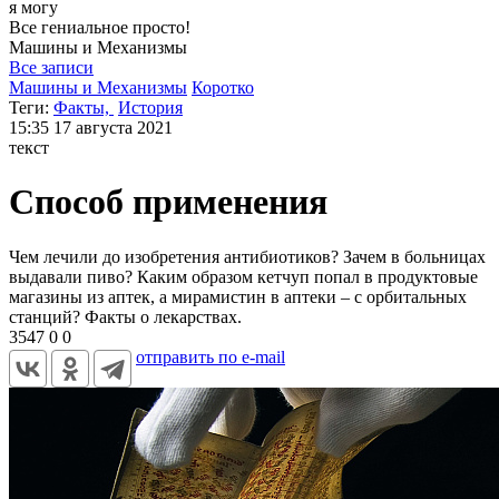
я могу
Все гениальное просто!
Машины и
Механизмы
Все записи
Машины и Механизмы
Коротко
Теги:
Факты,
История
15:35
17 августа 2021
текст
Способ применения
Чем лечили до изобретения антибиотиков? Зачем в больницах
выдавали пиво? Каким образом кетчуп попал в продуктовые
магазины из аптек, а мирамистин в аптеки – с орбитальных
станций? Факты о лекарствах.
3547
0
0
отправить по e-mail