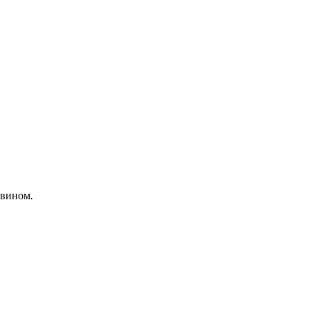
 вином
.