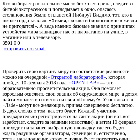
Кто выбирает растительное масло без холестерина, следит за
битвой экстрасенсов и поглядывает в окно, опасаясь
столкновения Земли с планетой Нибиру? Видимо, тот, кто в
школе гордо заявлял: «Химия, физика и биология мне в жизни
не пригодятся!». А ведь именно базовые знания о принципах
устройства мира защищают нас от шарлатанов на улице, в
магазине или в телевизоре.
3591
0
0
отправить по e-mail
Проверить свою картину миру на соответствие реальности
можно на очередной
«Открытой лабораторной»
, которая
пройдет 10 февраля 2018 года.
«OPEN LAB»
— это
образовательно-просветительская акция. Она помогает
взрослым освежить свои знания об окружающем мире, а детям
найти множество ответов на свои «Почему?». Участвовать в
«Лабе» могут все желающие, причем совершенно бесплатно.
В двух словах о том, как это будет. Каждый участник
предварительно регистрируется на сайте акции (он вот-вот
заработает, следите за нашими новостями), а затем 10 февраля
приходит на заранее выбранную площадку, где его будут
ждать радушные организаторы, сувениры и, естественно,
тесты, на заполнение которых нужно будет потратить один