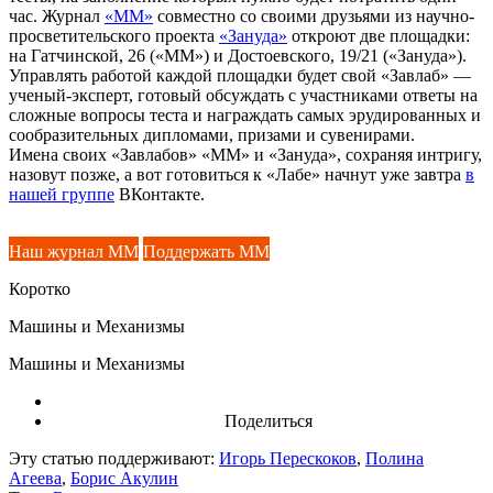
час. Журнал
«ММ»
совместно со своими друзьями из научно-
просветительского проекта
«Зануда»
откроют две площадки:
на Гатчинской, 26 («ММ») и Достоевского, 19/21 («Зануда»).
Управлять работой каждой площадки будет свой «Завлаб» —
ученый-эксперт, готовый обсуждать с участниками ответы на
сложные вопросы теста и награждать самых эрудированных и
сообразительных дипломами, призами и сувенирами.
Имена своих «Завлабов» «ММ» и «Зануда», сохраняя интригу,
назовут позже, а вот готовиться к «Лабе» начнут уже завтра
в
нашей группе
ВКонтакте.
Наш журнал ММ
Поддержать ММ
Коротко
Машины и Механизмы
Машины и Механизмы
Поделиться
Эту статью поддерживают:
Игорь Перескоков
,
Полина
Агеева
,
Борис Акулин