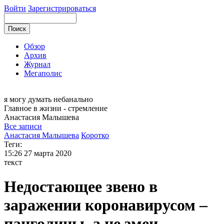
Войти
Зарегистрироваться
Обзор
Архив
Журнал
Мегаполис
я могу
думать небанально
Главное в жизни - стремление
Анастасия
Малышева
Все записи
Анастасия Малышева
Коротко
Теги:
15:26
27 марта 2020
текст
Недостающее звено в
заражении коронавирусом –
панголины, а не змеи