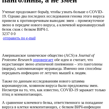
Ученые продолжают борьбу, чтобы узнать больше о COVID-
19. Однако два последних исследования генома этого вируса
привели к противоречивым выводам: змеи – промежуточное
звено в передаче нового вируса, а ключевой коронавирусный
белок схож с белком ВИЧ-1.
3237
0
0
отправить по e-mail
Американское химическое общество (ACS) в
Journal of
Proteome Research
опровергает
обе идеи и считает, что
недостающее звено атипичной пневмонии – это панголины
(ящеры), напоминающие муравьеда. Именно они способны
передавать инфекцию от летучих мышей к людям.
Также по данным исследованиям нового штамма
коронавирусов, хозяином вируса были предложены змеи.
Несмотря на то, что, как известно, COVID-19 заражает только
птиц и млекопитающих.
А сравнение ключевого белка, ответственного за попадание
вируса в клетки млекопитающих, с белком ВИЧ-инфекции