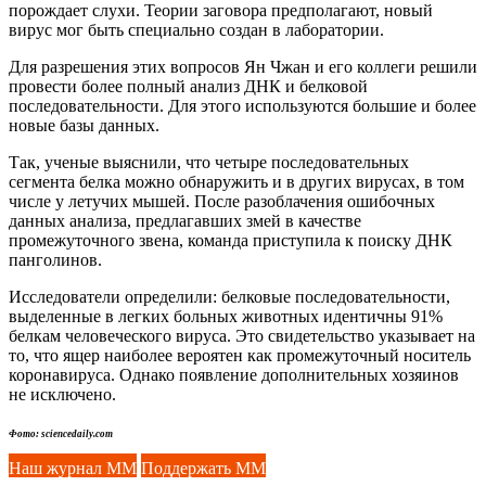
порождает слухи. Теории заговора предполагают, новый
вирус мог быть специально создан в лаборатории.
Для разрешения этих вопросов Ян Чжан и его коллеги решили
провести более полный анализ ДНК и белковой
последовательности. Для этого используются большие и более
новые базы данных.
Так, ученые выяснили, что четыре последовательных
сегмента белка можно обнаружить и в других вирусах, в том
числе у летучих мышей. После разоблачения ошибочных
данных анализа, предлагавших змей в качестве
промежуточного звена, команда приступила к поиску ДНК
панголинов.
Исследователи определили: белковые последовательности,
выделенные в легких больных животных идентичны 91%
белкам человеческого вируса. Это свидетельство указывает на
то, что ящер наиболее вероятен как промежуточный носитель
коронавируса. Однако появление дополнительных хозяинов
не исключено.
Фото: sciencedaily.com
Наш журнал ММ
Поддержать ММ