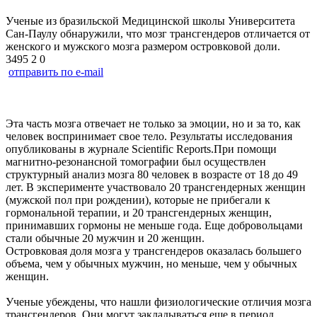
Ученые из бразильской Медицинской школы Университета
Сан-Паулу обнаружили, что мозг трансгендеров отличается от
женского и мужского мозга размером островковой доли.
3495
2
0
отправить по e-mail
Эта часть мозга отвечает не только за эмоции, но и за то, как
человек воспринимает свое тело. Результаты исследования
опубликованы в журнале Scientific Reports.При помощи
магнитно-резонансной томографии был осуществлен
структурный анализ мозга 80 человек в возрасте от 18 до 49
лет. В эксперименте участвовало 20 трансгендерных женщин
(мужской пол при рождении), которые не прибегали к
гормональной терапии, и 20 трансгендерных женщин,
принимавших гормоны не меньше года. Еще добровольцами
стали обычные 20 мужчин и 20 женщин.
Островковая доля мозга у трансгендеров оказалась большего
объема, чем у обычных мужчин, но меньше, чем у обычных
женщин.
Ученые убеждены, что нашли физиологические отличия мозга
трансгендеров. Они могут закладываться еще в период