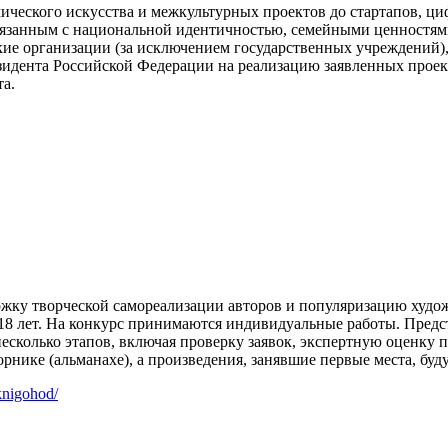
ического искусства и межкультурных проектов до стартапов, ц
связанным с национальной идентичностью, семейными ценностям
ие организации (за исключением государственных учреждений)
идента Российской Федерации на реализацию заявленных проект
та.
ржку творческой самореализации авторов и популяризацию худо
т 18 лет. На конкурс принимаются индивидуальные работы. Пре
несколько этапов, включая проверку заявок, экспертную оценку
рнике (альманахе), а произведения, занявшие первые места, буд
-knigohod/