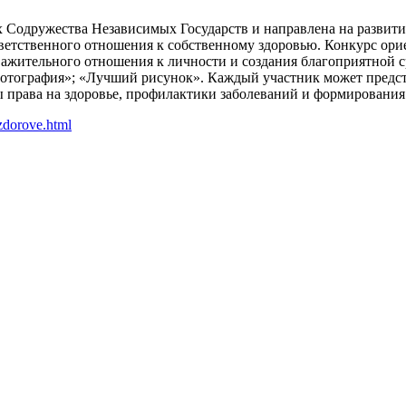
х Содружества Независимых Государств и направлена на развити
тветственного отношения к собственному здоровью. Конкурс ор
ажительного отношения к личности и создания благоприятной с
тография»; «Лучший рисунок». Каждый участник может предста
ы права на здоровье, профилактики заболеваний и формирования
-zdorove.html