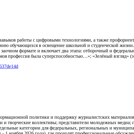
навыков работы с цифровыми технологиями, а также профориен
нию обучающихся в освещение школьной и студенческой жизни.
 заочном формате и включает два этапа: отборочный и федераль
 моя профессия была суперспособностью…»; «Зелёный взгляд» (э
=637de14d
ормационной политики и поддержку журналистских материалов, 
 и творческие коллективы; представители молодежных медиа; п
 отдельные категории для федеральных, региональных и муниц
– 1 ноября 2026 года), где проходят профессиональные обсужде