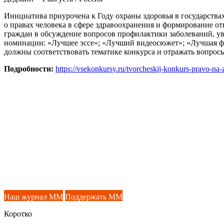
Инициатива приурочена к Году охраны здоровья в государства
о правах человека в сфере здравоохранения и формирование о
граждан в обсуждение вопросов профилактики заболеваний, ув
номинации: «Лучшее эссе»; «Лучший видеосюжет»; «Лучшая фо
должны соответствовать тематике конкурса и отражать вопрос
Подробности:
https://vsekonkursy.ru/tvorcheskij-konkurs-pravo-na
Наш журнал ММ
Поддержать ММ
Коротко