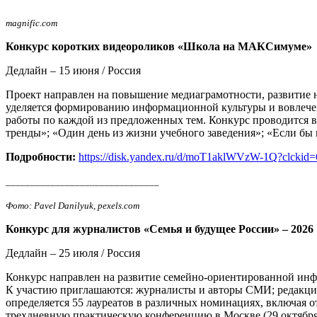
magnific.com
Конкурс коротких видеороликов «Школа на МАКСимуме»
Дедлайн – 15 июня / Россия
Проект направлен на повышение медиаграмотности, развитие 
уделяется формированию информационной культуры и вовлече
работы по каждой из предложенных тем. Конкурс проводится в
тренды»; «Один день из жизни учебного заведения»; «Если бы
Подробности:
https://disk.yandex.ru/d/moT1aklWVzW-1Q?clckid
_______________________________
Фото: Pavel Danilyuk, pexels.com
Конкурс для журналистов «Семья и будущее России» – 2026
Дедлайн – 25 июля / Россия
Конкурс направлен на развитие семейно-ориентированной инф
К участию приглашаются: журналисты и авторы СМИ; редакции
определяется 55 лауреатов в различных номинациях, включая
трехдневную практическую конференцию в Москве (29 октября 