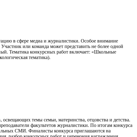
тацию в сфере медиа и журналистики. Особое внимание
Участник или команда может представить не более одной
ный.
Тематика конкурсных работ включает: «Школьные
кологическая тематика).
освещающих темы семьи, материнства, отцовства и детства.
реподаватели факультетов журналистики. По итогам конкурса
ипальных СМИ. Финалисты конкурса приглашаются на
ния, разбор конкурсных работ и церемония награждения.