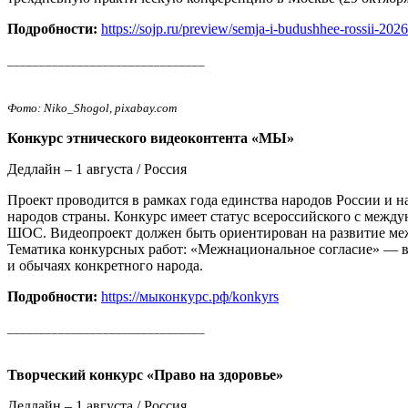
Подробности:
https://sojp.ru/preview/semja-i-budushhee-rossii-2026
_______________________________
Фото: Niko_Shogol, pixabay.com
Конкурс этнического видеоконтента «МЫ»
Дедлайн – 1 августа / Россия
Проект проводится в рамках года единства народов России и 
народов страны. Конкурс имеет статус всероссийского с межд
ШОС. Видеопроект должен быть ориентирован на развитие меж
Тематика конкурсных работ: «Межнациональное согласие» — в
и обычаях конкретного народа.
Подробности:
https://мыконкурс.рф/konkyrs
_______________________________
Творческий конкурс «Право на здоровье»
Дедлайн – 1 августа / Россия