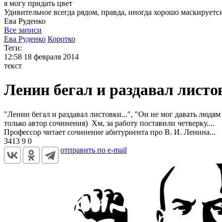
я могу
придать цвет
Удивительное всегда рядом, правда, иногда хорошо маскируется
Ева
Руденко
Все записи
Ева Руденко
Коротко
Теги:
12:58
18 февраля 2014
текст
Ленин бегал и раздавал листо
"Ленин бегал и раздавал листовки...", "Он не мог давать люд
только автор сочинения) Хм, за работу поставили четверку....
Профессор читает сочинение абитуриента про В. И. Ленина...
3413
9
0
отправить по e-mail