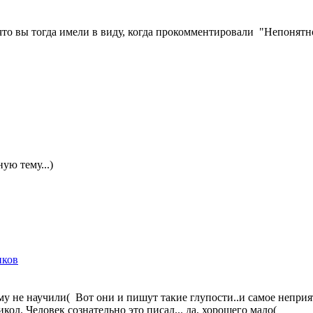
что вы тогда имели в виду, когда прокомментировали "
Непонятно
ую тему...)
иков
 не научили( Вот они и пишут такие глупости..и самое неприятно
кол. Человек сознательно это писал... да, хорошего мало(