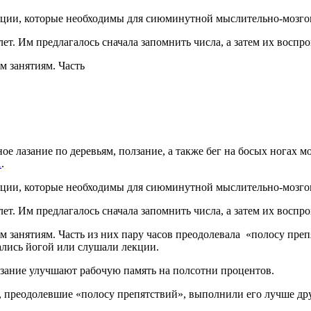
ации, которые необходимы для сиюминутной мыслительно-мозго
т. Им предлагалось сначала запомнить числа, а затем их воспро
м занятиям. Часть
ое лазание по деревьям, ползание, а также бег на босых ногах 
А
.
ации, которые необходимы для сиюминутной мыслительно-мозго
т. Им предлагалось сначала запомнить числа, а затем их воспро
м занятиям. Часть из них пару часов преодолевала «полосу пре
мались йогой или слушали лекции.
олзание улучшают рабочую память на полсотни процентов.
ь, преодолевшие «полосу препятствий», выполнили его лучше др