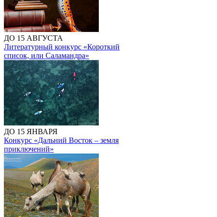
ДО 15 АВГУСТА
Литературный конкурс «Короткий
список, или Саламандра»
ДО 15 ЯНВАРЯ
Конкурс «Дальний Восток – земля
приключений»