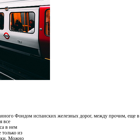
ванного Фондом испанских железных дорог, между прочим, еще в 
я все
са в нем
 только из
ики. Можно