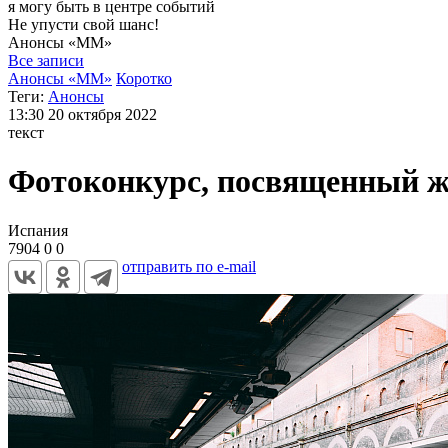
я могу
быть в центре событий
Не упусти свой шанс!
Анонсы
«ММ»
Все записи
Анонсы «ММ»
Коротко
Теги:
Анонсы
13:30
20 октября 2022
текст
Фотоконкурс, посвященный ж
Испания
7904
0
0
отправить по e-mail