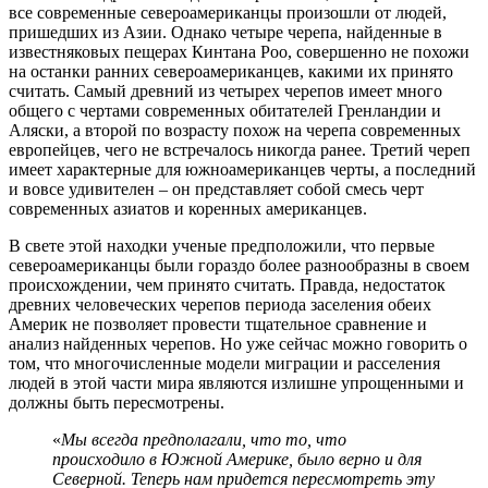
все современные североамериканцы произошли от людей,
пришедших из Азии. Однако четыре черепа, найденные в
известняковых пещерах Кинтана Роо, совершенно не похожи
на останки ранних североамериканцев, какими их принято
считать. Самый древний из четырех черепов имеет много
общего с чертами современных обитателей Гренландии и
Аляски, а второй по возрасту похож на черепа современных
европейцев, чего не встречалось никогда ранее. Третий череп
имеет характерные для южноамериканцев черты, а последний
и вовсе удивителен – он представляет собой смесь черт
современных азиатов и коренных американцев.
В свете этой находки ученые предположили, что первые
североамериканцы были гораздо более разнообразны в своем
происхождении, чем принято считать. Правда, недостаток
древних человеческих черепов периода заселения обеих
Америк не позволяет провести тщательное сравнение и
анализ найденных черепов. Но уже сейчас можно говорить о
том, что многочисленные модели миграции и расселения
людей в этой части мира являются излишне упрощенными и
должны быть пересмотрены.
«
Мы всегда предполагали, что то, что
происходило в Южной Америке, было верно и для
Северной. Теперь нам придется пересмотреть эту