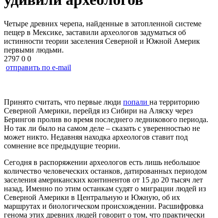
Четыре древних черепа, найденные в затопленной системе
пещер в Мексике, заставили археологов задуматься об
истинности теории заселения Северной и Южной Америк
первыми людьми.
2797
0
0
отправить по e-mail
Принято считать, что первые люди
попали
на территорию
Северной Америки, перейдя из Сибири на Аляску через
Берингов пролив во время последнего ледникового периода.
Но так ли было на самом деле – сказать с уверенностью не
может никто. Недавняя находка археологов ставит под
сомнение все предыдущие теории.
Сегодня в распоряжении археологов есть лишь небольшое
количество человеческих останков, датированных периодом
заселения американских континентов от 15 до 20 тысяч лет
назад. Именно по этим останкам судят о миграции людей из
Северной Америки в Центральную и Южную, об их
маршрутах и биологическом происхождении. Расшифровка
генома этих древних людей говорит о том, что практически