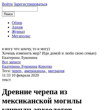
Войти
Зарегистрироваться
Обзор
Архив
Журнал
Мегаполис
я могу
что захочу, то и могу)
Хочешь изменить мир? Иди домой и люби свою семью)
Екатерина
Луконина
Все записи
Екатерина Луконина
Коротко
Теги:
череп,
американцы,
миграция
11:33
10 февраля 2020
текст
Древние черепа из
мексиканской могилы
удивили археологов