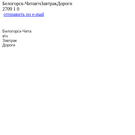
Белогорск-Читав\чЗавтракДороги
2709
1
0
отправить по e-mail
Белогорск-Чита
в\ч
Завтрак
Дороги