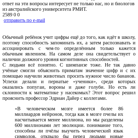
ответ на эти вопросы интересует не только нас, но и биологов
из австралийского университета РМИТ.
2589
0
0
отправить по e-mail
Обычный ребёнок учит цифры ещё до того, как идёт в школу,
поэтому способность запоминать их, а затем распознавать и
ассоциировать с чем-то определённым только кажется
обычным явлением. На самом деле она свидетельствует о
наличии должного уровня когнитивных способностей.
С людьми всё понятно. С шимпанзе тоже. Не так давно
учёные смогли объяснить приматам значение цифр и с их
помощью научили животных просить нужное число бананов.
Успехи делали и пернатые «ученики», среди которых
оказались попугаи, вороны и даже голуби. Но есть ли
склонности к математике у насекомых? Этот вопрос решил
прояснить профессор Эдриан Дайер с коллегами.
«В человеческом мозге имеется более 86
миллиардов нейронов, тогда как в мозге пчелы их
насчитывается менее миллиона, но мы разделены
600 миллионами лет эволюции. понимание того,
способны ли пчёлы выучить человеческий язык
символов, открыло бы перед людьми новые