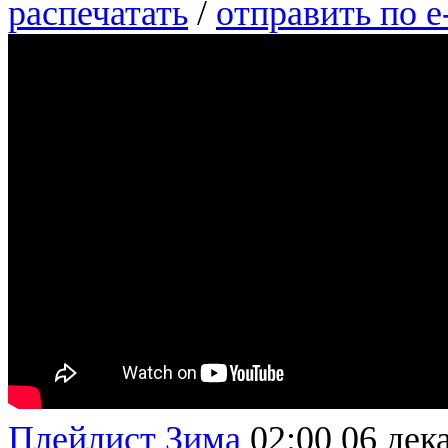
распечатать
/
отправить по e
Плейлист Зима
02:00
06 дек