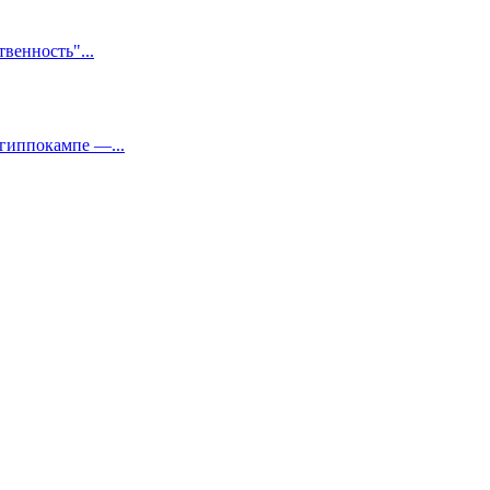
венность"...
 гиппокампе —...