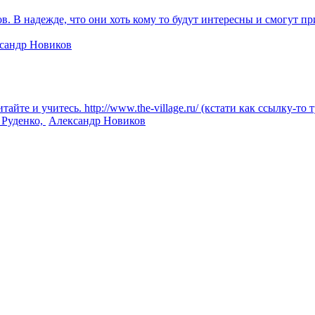
 В надежде, что они хоть кому то будут интересны и смогут пр
сандр Новиков
е и учитесь. http://www.the-village.ru/ (кстати как ссылку-то ту
 Руденко,
Александр Новиков