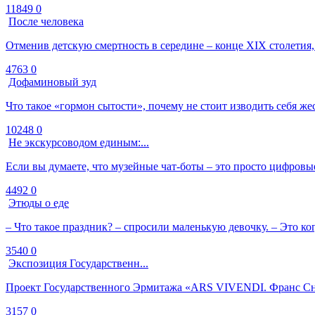
11849
0
После человека
Отменив детскую смертность в середине – конце XIX столетия,
4763
0
Дофаминовый зуд
Что такое «гормон сытости», почему не стоит изводить себя же
10248
0
Не экскурсоводом единым:...
Если вы думаете, что музейные чат-боты – это просто цифровы
4492
0
Этюды о еде
– Что такое праздник? – спросили маленькую девочку. – Это ког
3540
0
Экспозиция Государственн...
Проект Государственного Эрмитажа «ARS VIVENDI. Франс Сней
3157
0