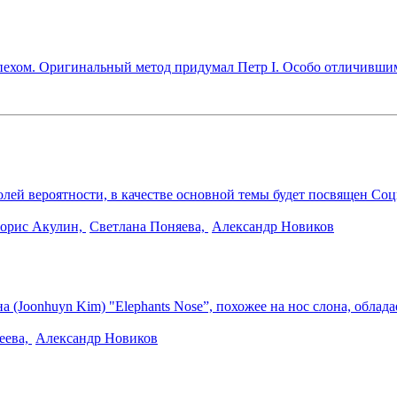
спехом. Оригинальный метод придумал Петр I. Особо отличивш
ей вероятности, в качестве основной темы будет посвящен Соц
орис Акулин,
Светлана Поняева,
Александр Новиков
 (Joonhuyn Kim) "Elephants Nose”, похожее на нос слона, облад
еева,
Александр Новиков