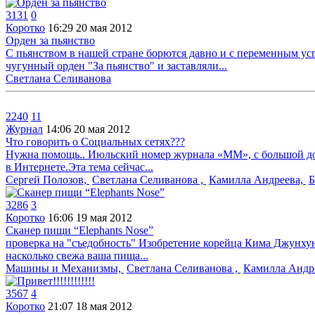
3131
0
Коротко
16:29
20 мая 2012
Орден за пьянство
С пьянством в нашей стране борются давно и с переменным у
чугунный орден "За пьянство" и заставляли...
Светлана Селиванова
2240
11
Журнал
14:06
20 мая 2012
Что говорить о Социальных сетях???
Нужна помощь.. Июльский номер журнала «ММ», с большой дол
в Интернете.Эта тема сейчас...
Сергей Полозов,
Светлана Селиванова ,
Камилла Андреева,
Б
3286
3
Коротко
16:06
19 мая 2012
Сканер пищи “Elephants Nose”
проверка на "съедобность" Изобретение корейца Кима Джунхуна
насколько свежа ваша пища...
Машины и Механизмы,
Светлана Селиванова ,
Камилла Андр
3567
4
Коротко
21:07
18 мая 2012