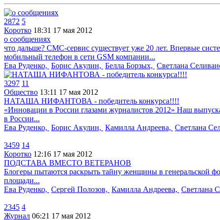
2872
5
Коротко
18:31
17 мая 2012
о сообщениях
что дальше? СМС-сервис существует уже 20 лет. Впервые сист
мобильный телефон в сети GSM компании...
Ева Руденко,
Борис Акулин,
Белла Борзых,
Светлана Селиван
3297
11
Общество
13:11
17 мая 2012
НАТАША НИФАНТОВА - победитель конкурса!!!!
«Инновации в России глазами журналистов 2012» Наш выпуск
в России...
Ева Руденко,
Борис Акулин,
Камилла Андреева,
Светлана Се
3459
14
Коротко
12:16
17 мая 2012
ПОДСТАВА ВМЕСТО ВЕТЕРАНОВ
Блогеры пытаются раскрыть тайну женщины в генеральской фо
площади...
Ева Руденко,
Сергей Полозов,
Камилла Андреева,
Светлана С
2345
4
Журнал
06:21
17 мая 2012