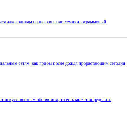
имся алкоголикам на шею вешали семикилограммовый
иальным сетям, как грибы после дождя прорастающим сегодня
ает искусственным обонянием, то есть может определить