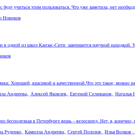
ейчас буду учиться этим пользоваться. Что уже заметила, нет нео
р Новиков
 в одной из школ Канзас-Сити завершится научной находкой. Уч
виков
ки. Хорошей, красивой и качественной.Что это такое, можно развер
ла Андреева,
Алексей Яковлев,
Евгений Селиванов,
Наталья 
 бесполезная в Петербурге вещь – велосипед. Нет, я, конечно, 
ва Руденко,
Камилла Андреева,
Сергей Полозов,
Илья Волков ,