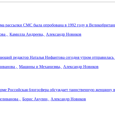
ема рассылки СМС была опробована в 1992 году в Великобритани
ова ,
Камилла Андреева,
Александр Новиков
ающий редактор Наталья Нифантова сегодня утром отправилась
ливанова ,
Машины и Механизмы,
Александр Новиков
рме Российская блогосфера обсуждает таинственную женщину в 
еливанова ,
Борис Акулин,
Александр Новиков