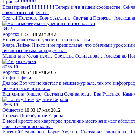
Привет!!!!!!!!!!!!
Всем привет!!!!!!!!!!!!!!!!! Теперь и я в нашем сообществе. С
совместно изобрести...
Сергей Полозов,
Борис Акулин,
Светлана Поняева,
Александ
3422
2
Коротко
11:21
18 мая 2012
Новая молекула от ученицы пятого класса
Клара Лейзен Никто и не предполагал, что обычный урок химии
пятиклассникам «придумать...
Машины и Механизмы,
Светлана Селиванова ,
Александр Но
4055
10
Коротко
10:57
18 мая 2012
Инфографика
Для вас Вот что не хватает в вашем журнале, так это инфорграфи
посмотреть картинки...
Екатерина Фишер,
Светлана Селиванова ,
Ева Руденко,
Камил
2605
19
Общество
18:33
17 мая 2012
Почему Петербург не Европа
В моей крохотной квартирке прилично место занимает абсолютно
своего железного коня...
Евгений Селиванов,
Борис Акулин,
Светлана Селиванова ,
Е