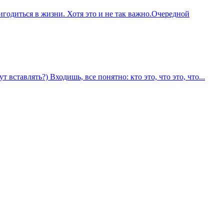
игодиться в жизни. Хотя это и не так важно.Очередной
т вставлять?) Входишь, все понятно: кто это, что это, что...