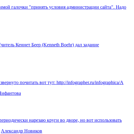
бходимой галочки "принять условия администрации сайта". Надо
итель Кеннет Беер (Kenneth Boehr) дал задание
нуто почитать вот тут: http://infographer.ru/infographica/А
Нифантова
периодически нарезаю круги во дворе, но вот использовать
Александр Новиков