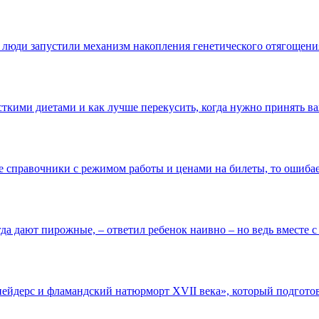
 люди запустили механизм накопления генетического отягощения
сткими диетами и как лучше перекусить, когда нужно принять ва
е справочники с режимом работы и ценами на билеты, то ошибает
да дают пирожные, – ответил ребенок наивно – но ведь вместе с т
дерс и фламандский натюрморт XVII века», который подготовл