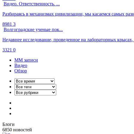
Видео. Ответственность. ...
Разбираясь в механизмах цивилизации, мы касаемся самых разны
8981
3
Волгоградские ученые пок...
Недавнее исследование, проведенное на лабораторных крысах,
3321
0
ММ записи
Видео
Обзор
Блоги
6850
новостей