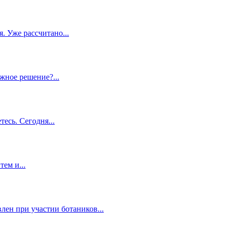
. Уже рассчитано...
жное решение?...
есь. Сегодня...
ем и...
ен при участии ботаников...