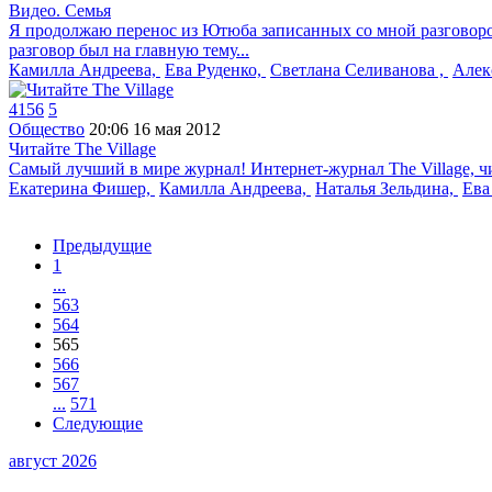
Видео. Семья
Я продолжаю перенос из Ютюба записанных со мной разговоров.
разговор был на главную тему...
Камилла Андреева,
Ева Руденко,
Светлана Селиванова ,
Алек
4156
5
Общество
20:06
16 мая 2012
Читайте The Village
Самый лучший в мире журнал! Интернет-журнал The Village, читайт
Екатерина Фишер,
Камилла Андреева,
Наталья Зельдина,
Ева
Предыдущие
1
...
563
564
565
566
567
...
571
Следующие
август 2026