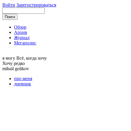
Войти
Зарегистрироваться
Обзор
Архив
Журнал
Мегаполис
я могу
Всё, когда хочу
Хочу редко
mihail
golikov
про меня
дневник