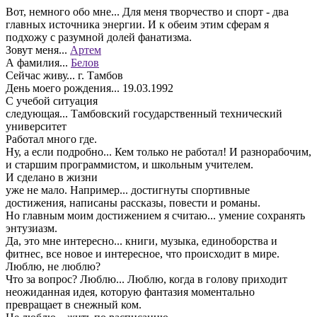
Вот, немного обо мне...
Для меня творчество и спорт - два
главных источника энергии. И к обеим этим сферам я
подхожу с разумной долей фанатизма.
Зовут меня...
Артем
А фамилия...
Белов
Сейчас живу...
г. Тамбов
День моего рождения...
19.03.1992
С учебой ситуация
следующая...
Тамбовский государственный технический
университет
Работал много где.
Ну, а если подробно...
Кем только не работал! И разнорабочим,
и старшим программистом, и школьным учителем.
И сделано в жизни
уже не мало. Например...
достигнуты спортивные
достижения, написаны рассказы, повести и романы.
Но главным моим достижением я считаю...
умение сохранять
энтузиазм.
Да, это мне интересно...
книги, музыка, единоборства и
фитнес, все новое и интересное, что происходит в мире.
Люблю, не люблю?
Что за вопрос? Люблю...
Люблю, когда в голову приходит
неожиданная идея, которую фантазия моментально
превращает в снежный ком.