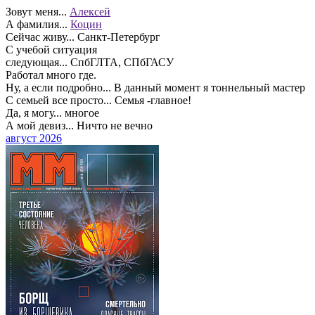
Зовут меня...
Алексей
А фамилия...
Коцин
Сейчас живу...
Санкт-Петербург
С учебой ситуация
следующая...
СпбГЛТА, СПбГАСУ
Работал много где.
Ну, а если подробно...
В данный момент я тоннельный мастер
С семьей все просто...
Семья -главное!
Да, я могу...
многое
А мой девиз...
Ничто не вечно
август 2026