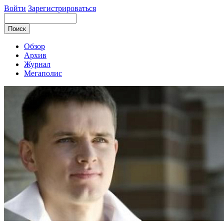
Войти
Зарегистрироваться
Обзор
Архив
Журнал
Мегаполис