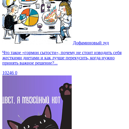
Дофаминовый зуд
Что такое «гормон сытости», почему не стоит изводить себя
жесткими диетами и как лучше перекусить, когда нужно
принять важное решение?...
10246
0