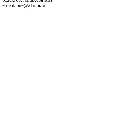
e-mail: one@21mm.ru