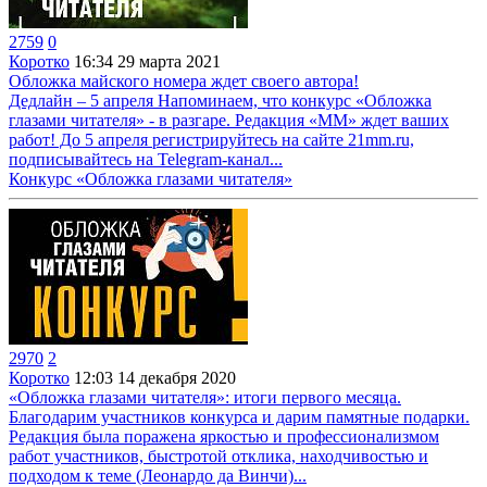
2759
0
Коротко
16:34
29 марта 2021
Обложка майского номера ждет своего автора!
Дедлайн – 5 апреля Напоминаем, что конкурс «Обложка
глазами читателя» - в разгаре. Редакция «ММ» ждет ваших
работ! До 5 апреля регистрируйтесь на сайте 21mm.ru,
подписывайтесь на Telegram-канал...
Конкурс «Обложка глазами читателя»
2970
2
Коротко
12:03
14 декабря 2020
«Обложка глазами читателя»: итоги первого месяца.
Благодарим участников конкурса и дарим памятные подарки.
Редакция была поражена яркостью и профессионализмом
работ участников, быстротой отклика, находчивостью и
подходом к теме (Леонардо да Винчи)...