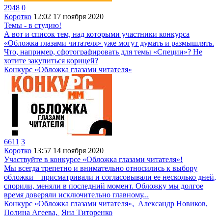
2948
0
Коротко
12:02
17 ноября 2020
Темы - в студию!
А вот и список тем, над которыми участники конкурса
«Обложка глазами читателя» уже могут думать и размышлять.
Что, например, сфотографировать для темы «Специи»? Не
хотите закупиться корицей?
Конкурс «Обложка глазами читателя»
6611
3
Коротко
13:57
14 ноября 2020
Участвуйте в конкурсе «Обложка глазами читателя»!
Мы всегда трепетно и внимательно относились к выбору
обложки – присматривали и согласовывали ее несколько дней,
спорили, меняли в последний момент. Обложку мы долгое
время доверяли исключительно главному...
Конкурс «Обложка глазами читателя»,
Александр Новиков,
Полина Агеева,
Яна Титоренко