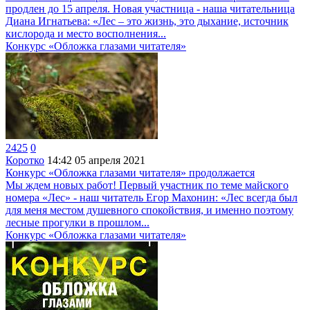
продлен до 15 апреля. Новая участница - наша читательница
Диана Игнатьева: «Лес – это жизнь, это дыхание, источник
кислорода и место восполнения...
Конкурс «Обложка глазами читателя»
2425
0
Коротко
14:42
05 апреля 2021
Конкурс «Обложка глазами читателя» продолжается
Мы ждем новых работ! Первый участник по теме майского
номера «Лес» - наш читатель Егор Махонин: «Лес всегда был
для меня местом душевного спокойствия, и именно поэтому
лесные прогулки в прошлом...
Конкурс «Обложка глазами читателя»