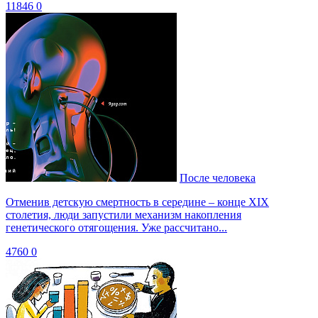
11846
0
После человека
Отменив детскую смертность в середине – конце XIX
столетия, люди запустили механизм накопления
генетического отягощения. Уже рассчитано...
4760
0