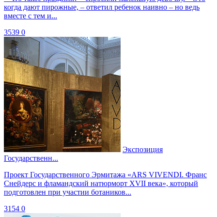
когда дают пирожные, – ответил ребенок наивно – но ведь
вместе с тем и...
3539
0
Экспозиция
Государственн...
Проект Государственного Эрмитажа «ARS VIVENDI. Франс
Снейдерс и фламандский натюрморт XVII века», который
подготовлен при участии ботаников...
3154
0