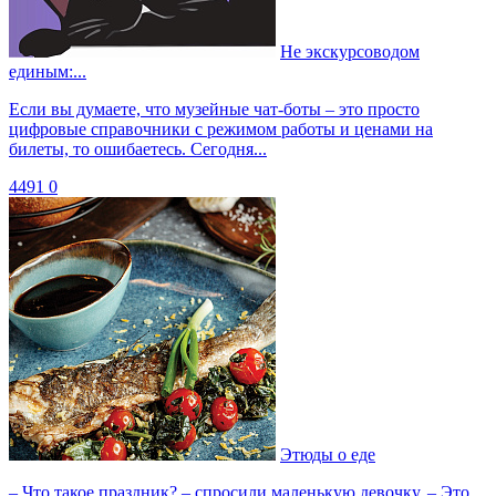
Не экскурсоводом
единым:...
Если вы думаете, что музейные чат-боты – это просто
цифровые справочники с режимом работы и ценами на
билеты, то ошибаетесь. Сегодня...
4491
0
Этюды о еде
– Что такое праздник? – спросили маленькую девочку. – Это