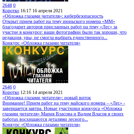
2648
0
Коротко
16:17
16 апреля 2021
«Обложка глазами читателя»: кибербезопасность
Открыт прием работ на тему июньского номера «ММ»
благодарит авторов присланных работ на тему «Лес» за
участие в конкурсе: ваши фотографии были так хороши, что
редакция, увы, не смогла выбрать единственного...
Конкурс «Обложка глазами читателя»
2646
0
Коротко
12:16
14 апреля 2021
«Обложка глазами читателя»: новый виток
Внимание! Прием работ на тему майского номера – «Лес» -
завершается завтра. Новые участники конкурса «Обложка
глазами читателя» Мария Власова и Вадим Власов в своих
работах восхищаются деталями лесного...
Конкурс «Обложка глазами читателя»