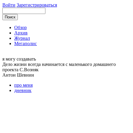
Войти
Зарегистрироваться
Обзор
Архив
Журнал
Мегаполис
я могу
создавать
Дело жизни всегда начинается с маленького домашнего
проекта С.Возняк
Антон
Шевнин
про меня
дневник