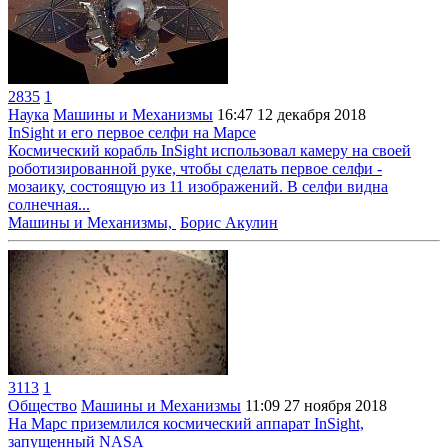
2835
1
Наука
Машины и Механизмы
16:47
12 декабря 2018
InSight и его первое селфи на Марсе
Космический корабль InSight использовал камеру на своей
роботизированной руке, чтобы сделать первое селфи -
мозаику, состоящую из 11 изображений. В селфи видна
солнечная...
Машины и Механизмы,
Борис Акулин
3113
1
Общество
Машины и Механизмы
11:09
27 ноября 2018
На Марс приземлился космический аппарат InSight,
запущенный NASA