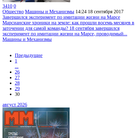
3410
0
Общество
Машины и Механизмы
14:24
18 сентября 2017
Завершился эксперимент по имитации жизни на Марсе
Марсианские хроники на земле: как прошли восемь месяцев в
заточении для самой команды? 18 сентября завершился
эксперимент по имитации жизни на Марсе, проводимый...
Машины и Механизмы
Предыдущие
1
...
26
27
28
29
30
август 2026