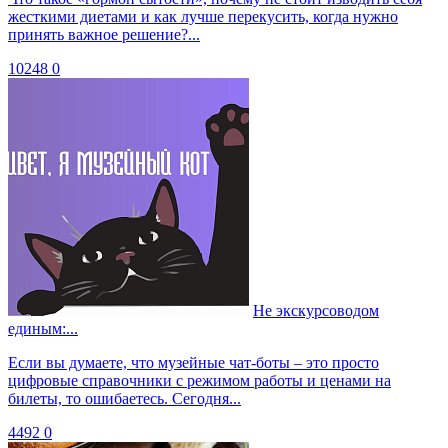
жесткими диетами и как лучше перекусить, когда нужно
принять важное решение?...
10248
0
Не экскурсоводом
единым:...
Если вы думаете, что музейные чат-боты – это просто
цифровые справочники с режимом работы и ценами на
билеты, то ошибаетесь. Сегодня...
4492
0