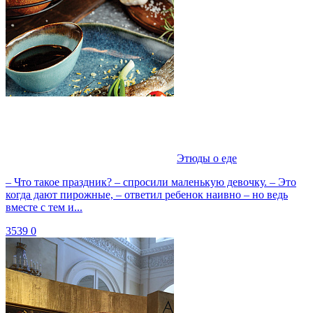
Этюды о еде
– Что такое праздник? – спросили маленькую девочку. – Это
когда дают пирожные, – ответил ребенок наивно – но ведь
вместе с тем и...
3539
0