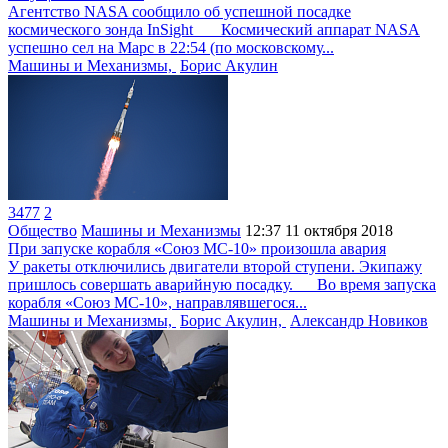
Агентство NASA сообщило об успешной посадке
космического зонда InSight Космический аппарат NASA
успешно сел на Марс в 22:54 (по московскому...
Машины и Механизмы,
Борис Акулин
3477
2
Общество
Машины и Механизмы
12:37
11 октября 2018
При запуске корабля «Союз МС-10» произошла авария
У ракеты отключились двигатели второй ступени. Экипажу
пришлось совершать аварийную посадку. Во время запуска
корабля «Союз МС-10», направлявшегося...
Машины и Механизмы,
Борис Акулин,
Александр Новиков